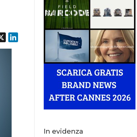
acebook
X
LinkedIn
In evidenza