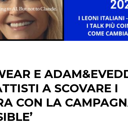
RADIO / AUDIO
TV
DATI
WEAR E ADAM&EVED
RICERCHE
TTISTI A SCOVARE I
PREVISIONI/SCENARI
RRA CON LA CAMPAG
NORMATIVE
IBLE’
TREND