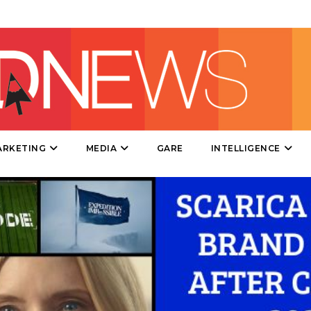
PRODOTTI
PUNTI VENDITA
CSR
STRATEGIE
ARKETING
MEDIA
GARE
INTELLIGENCE
CINEMA
DIGITALE
EDITORIA
ESTERNA