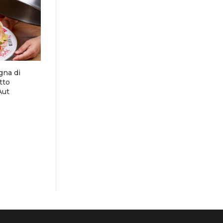
gna di
tto
Aut