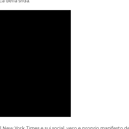
a della sfida.
 New York Times e sui social, vero e proprio manifesto de