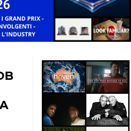
DB
NA