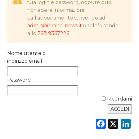
tua login e password, oppure puoi
richiedere informazioni
PREVISIONI/SCENARI
sull'abbonamento scrivendo ad
admin@brand-news.it
o telefonando
NORMATIVE
allo
393 9367226
TREND
Nome utente o
CASE HISTORY
indirizzo email
OPINIONI
Password
Ricordami
Faceb
X
L