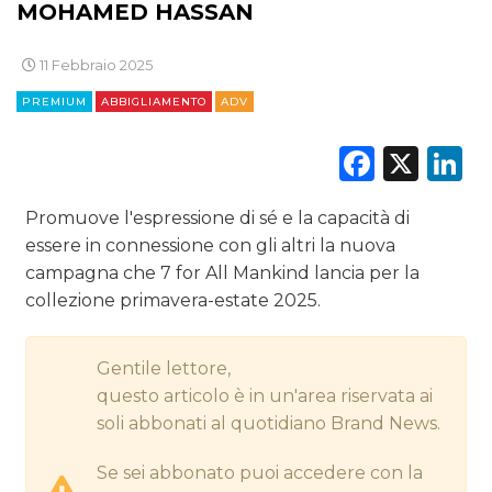
CINEMA
MOHAMED HASSAN
DIGITALE
11 Febbraio 2025
PREMIUM
ABBIGLIAMENTO
ADV
EDITORIA
Faceb
X
L
ESTERNA
RADIO / AUDIO
Promuove l'espressione di sé e la capacità di
essere in connessione con gli altri la nuova
TV
campagna che 7 for All Mankind lancia per la
collezione primavera-estate 2025.
Gentile lettore,
questo articolo è in un'area riservata ai
soli abbonati al quotidiano Brand News.
DATI
Se sei abbonato puoi accedere con la
RICERCHE