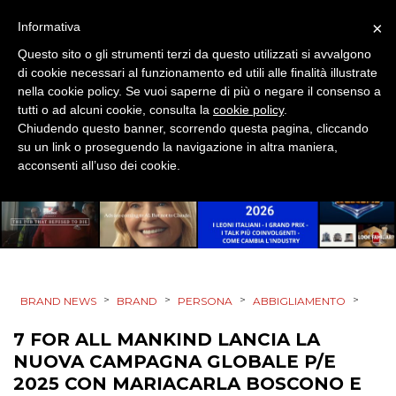
EVENTI
×
Informativa
Questo sito o gli strumenti terzi da questo utilizzati si avvalgono
MOBILE
di cookie necessari al funzionamento ed utili alle finalità illustrate
nella cookie policy. Se vuoi saperne di più o negare il consenso a
PROMOZIONI
tutti o ad alcuni cookie, consulta la
cookie policy
.
Chiudendo questo banner, scorrendo questa pagina, cliccando
su un link o proseguendo la navigazione in altra maniera,
acconsenti all’uso dei cookie.
PRODOTTI
PUNTI VENDITA
CSR
>
>
>
>
BRAND NEWS
BRAND
PERSONA
ABBIGLIAMENTO
STRATEGIE
7 FOR ALL MANKIND LANCIA LA
NUOVA CAMPAGNA GLOBALE P/E
2025 CON MARIACARLA BOSCONO E