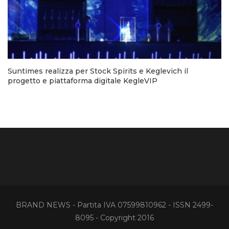
Suntimes realizza per Stock Spirits e Keglevich il
progetto e piattaforma digitale KegleVIP
BRAND NEWS - Partita IVA 07599810962 - ISSN 2499-
8095 - Copyright 2016