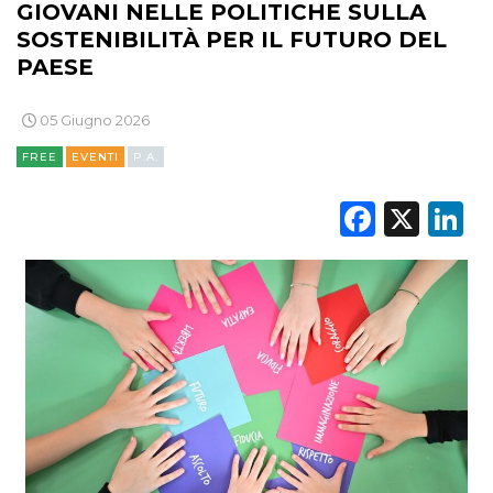
GIOVANI NELLE POLITICHE SULLA
SOSTENIBILITÀ PER IL FUTURO DEL
PAESE
05 Giugno 2026
FREE
EVENTI
P.A.
Faceb
X
L