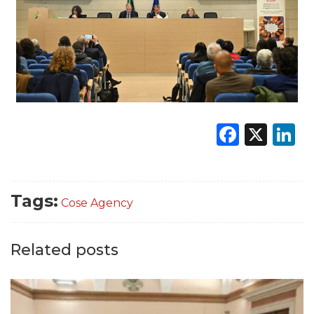
Faceb
X
L
Tags:
Cose Agency
Related posts