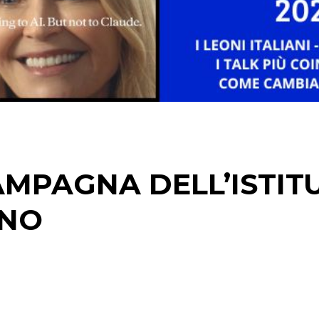
CINEMA
DIGITALE
EDITORIA
ESTERNA
AMPAGNA DELL’ISTIT
RADIO / AUDIO
ANO
TV