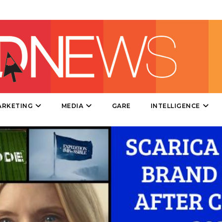
DESIGN
EVENTI
MOBILE
PROMOZIONI
ARKETING
MEDIA
GARE
INTELLIGENCE
PRODOTTI
PUNTI VENDITA
CSR
STRATEGIE