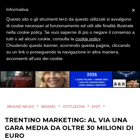
ESTERNA
×
Informativa
Questo sito o gli strumenti terzi da questo utilizzati si avvalgono
RADIO / AUDIO
di cookie necessari al funzionamento ed utili alle finalità illustrate
nella cookie policy. Se vuoi saperne di più o negare il consenso a
TV
tutti o ad alcuni cookie, consulta la
cookie policy
.
Chiudendo questo banner, scorrendo questa pagina, cliccando
su un link o proseguendo la navigazione in altra maniera,
acconsenti all’uso dei cookie.
DATI
RICERCHE
>
>
>
>
BRAND NEWS
BRAND
ISTITUZIONI
ENTI
PREVISIONI/SCENARI
TRENTINO MARKETING: AL VIA UNA
NORMATIVE
GARA MEDIA DA OLTRE 30 MILIONI DI
EURO