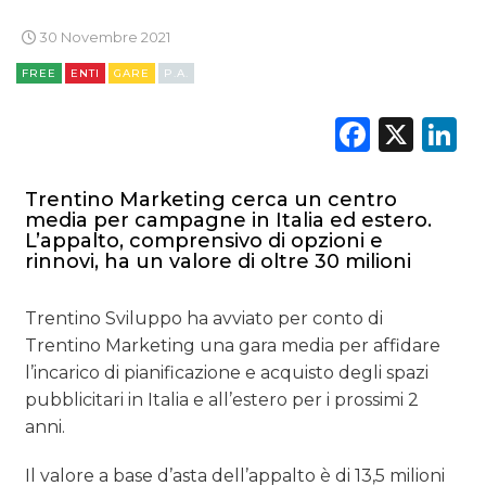
TREND
30 Novembre 2021
CASE HISTORY
FREE
ENTI
GARE
P.A.
OPINIONI
Faceb
X
L
Trentino Marketing cerca un centro
media per campagne in Italia ed estero.
L’appalto, comprensivo di opzioni e
rinnovi, ha un valore di oltre 30 milioni
Trentino Sviluppo ha avviato per conto di
Trentino Marketing una gara media per affidare
l’incarico di pianificazione e acquisto degli spazi
pubblicitari in Italia e all’estero per i prossimi 2
anni.
Il valore a base d’asta dell’appalto è di 13,5 milioni