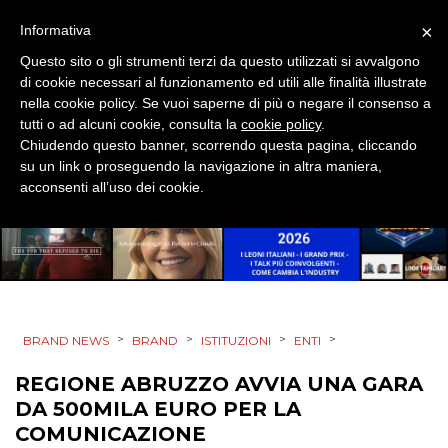
PRODOTTI
×
Informativa
PUNTI VENDITA
Questo sito o gli strumenti terzi da questo utilizzati si avvalgono
di cookie necessari al funzionamento ed utili alle finalità illustrate
nella cookie policy. Se vuoi saperne di più o negare il consenso a
CSR
tutti o ad alcuni cookie, consulta la
cookie policy
.
Chiudendo questo banner, scorrendo questa pagina, cliccando
STRATEGIE
su un link o proseguendo la navigazione in altra maniera,
acconsenti all’uso dei cookie.
CINEMA
DIGITALE
>
>
>
>
BRAND NEWS
BRAND
ISTITUZIONI
ENTI
EDITORIA
REGIONE ABRUZZO AVVIA UNA GARA
ESTERNA
DA 500MILA EURO PER LA
COMUNICAZIONE
RADIO / AUDIO