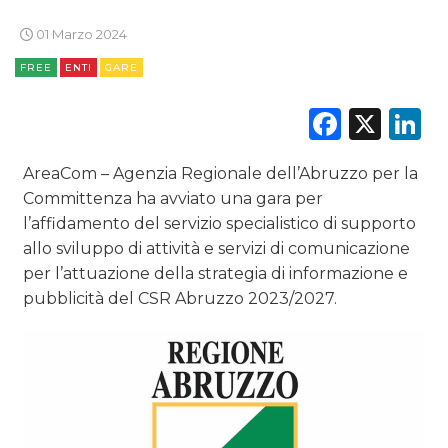
01 Marzo 2024
TV
FREE
ENTI
GARE
Faceb
X
L
AreaCom – Agenzia Regionale dell’Abruzzo per la
DATI
Committenza ha avviato una gara per
l’affidamento del servizio specialistico di supporto
RICERCHE
allo sviluppo di attività e servizi di comunicazione
per l’attuazione della strategia di informazione e
PREVISIONI/SCENARI
pubblicità del CSR Abruzzo 2023/2027.
NORMATIVE
TREND
CASE HISTORY