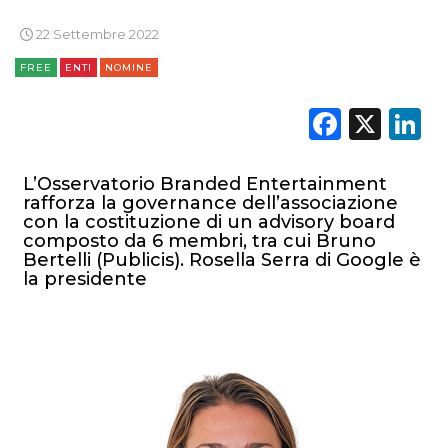
22 Settembre 2022
TREND
FREE
ENTI
NOMINE
CASE HISTORY
Faceb
X
L
OPINIONI
L’Osservatorio Branded Entertainment
rafforza la governance dell’associazione
con la costituzione di un advisory board
composto da 6 membri, tra cui Bruno
Bertelli (Publicis). Rosella Serra di Google è
la presidente