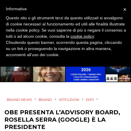
EDITORIA
×
Informativa
ESTERNA
Questo sito o gli strumenti terzi da questo utilizzati si avvalgono
di cookie necessari al funzionamento ed utili alle finalità illustrate
RADIO / AUDIO
nella cookie policy. Se vuoi saperne di più o negare il consenso a
tutti o ad alcuni cookie, consulta la
cookie policy
.
Chiudendo questo banner, scorrendo questa pagina, cliccando
TV
su un link o proseguendo la navigazione in altra maniera,
acconsenti all’uso dei cookie.
DATI
>
>
>
>
BRAND NEWS
BRAND
ISTITUZIONI
ENTI
RICERCHE
OBE PRESENTA L’ADVISORY BOARD,
PREVISIONI/SCENARI
ROSELLA SERRA (GOOGLE) È LA
PRESIDENTE
NORMATIVE