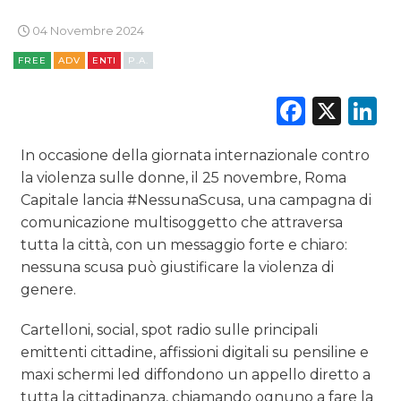
TREND
04 Novembre 2024
CASE HISTORY
FREE
ADV
ENTI
P.A.
OPINIONI
Faceb
X
L
In occasione della giornata internazionale contro
la violenza sulle donne, il 25 novembre, Roma
Capitale lancia #NessunaScusa, una campagna di
comunicazione multisoggetto che attraversa
tutta la città, con un messaggio forte e chiaro:
nessuna scusa può giustificare la violenza di
genere.
Cartelloni, social, spot radio sulle principali
emittenti cittadine, affissioni digitali su pensiline e
maxi schermi led diffondono un appello diretto a
tutta la cittadinanza, chiamando ognuno a fare la