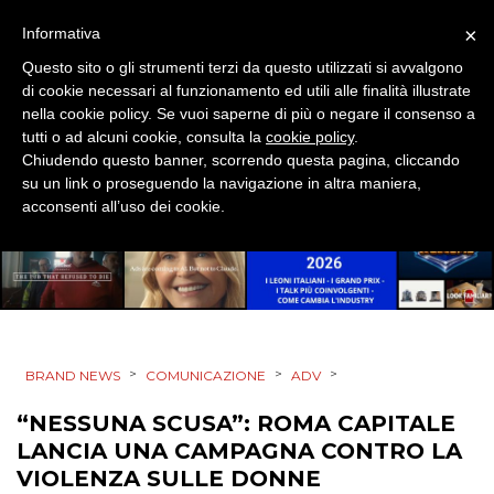
ESTERNA
×
Informativa
Questo sito o gli strumenti terzi da questo utilizzati si avvalgono
RADIO / AUDIO
di cookie necessari al funzionamento ed utili alle finalità illustrate
nella cookie policy. Se vuoi saperne di più o negare il consenso a
TV
tutti o ad alcuni cookie, consulta la
cookie policy
.
Chiudendo questo banner, scorrendo questa pagina, cliccando
su un link o proseguendo la navigazione in altra maniera,
acconsenti all’uso dei cookie.
DATI
RICERCHE
>
>
>
BRAND NEWS
COMUNICAZIONE
ADV
PREVISIONI/SCENARI
“NESSUNA SCUSA”: ROMA CAPITALE
LANCIA UNA CAMPAGNA CONTRO LA
NORMATIVE
VIOLENZA SULLE DONNE