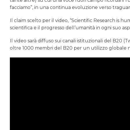
tante altre) su cui una voce fuori campo ricorda il r
facciamo”, in una continua evoluzione verso tragua
Il claim scelto per il video, “Scientific Research is h
scientifica e il progresso dell’umanità in ogni suo asp
Il video sarà diffuso sui canali istituzionali del B20 (T
oltre 1000 membri del B20 per un utilizzo globale nei 