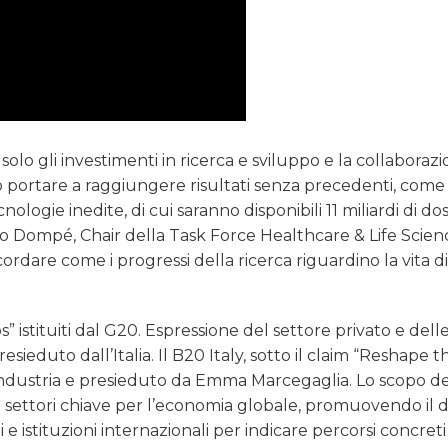
o gli investimenti in ricerca e sviluppo e la collaborazi
no portare a raggiungere risultati senza precedenti, come
ologie inedite, di cui saranno disponibili 11 miliardi di do
rgio Dompé, Chair della Task Force Healthcare & Life Scien
are come i progressi della ricerca riguardino la vita di
istituiti dal G20. Espressione del settore privato e dell
esieduto dall’Italia. Il B20 Italy, sotto il claim “Reshape t
findustria e presieduto da Emma Marcegaglia. Lo scopo d
ui settori chiave per l’economia globale, promuovendo il 
 e istituzioni internazionali per indicare percorsi concreti