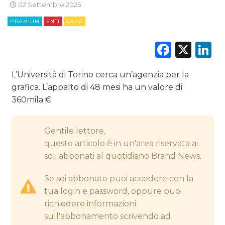
02 Settembre 2025
CINEMA
PREMIUM
ENTI
GARE
DIGITALE
Faceb
X
L
EDITORIA
L’Università di Torino cerca un’agenzia per la
ESTERNA
grafica. L’appalto di 48 mesi ha un valore di
360mila €
RADIO / AUDIO
Gentile lettore,
TV
questo articolo è in un'area riservata ai
soli abbonati al quotidiano Brand News.
Se sei abbonato puoi accedere con la
tua login e password, oppure puoi
richiedere informazioni
DATI
sull'abbonamento scrivendo ad