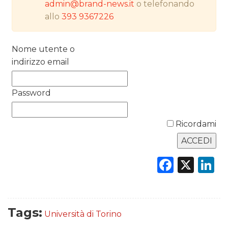
admin@brand-news.it
o telefonando
RICERCHE
allo
393 9367226
PREVISIONI/SCENARI
Nome utente o
NORMATIVE
indirizzo email
TREND
Password
CASE HISTORY
Ricordami
OPINIONI
Faceb
X
L
Tags:
Università di Torino