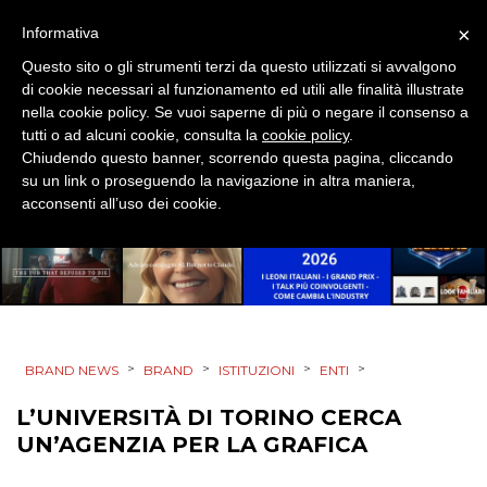
×
Informativa
EVENTI
Questo sito o gli strumenti terzi da questo utilizzati si avvalgono
di cookie necessari al funzionamento ed utili alle finalità illustrate
MOBILE
nella cookie policy. Se vuoi saperne di più o negare il consenso a
tutti o ad alcuni cookie, consulta la
cookie policy
.
PROMOZIONI
Chiudendo questo banner, scorrendo questa pagina, cliccando
su un link o proseguendo la navigazione in altra maniera,
acconsenti all’uso dei cookie.
PRODOTTI
PUNTI VENDITA
CSR
>
>
>
>
BRAND NEWS
BRAND
ISTITUZIONI
ENTI
STRATEGIE
L’UNIVERSITÀ DI TORINO CERCA
UN’AGENZIA PER LA GRAFICA