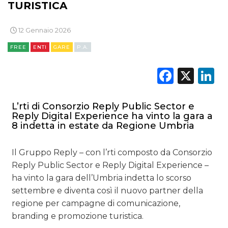
TURISTICA
PREVISIONI/SCENARI
NORMATIVE
12 Gennaio 2026
FREE
ENTI
GARE
P.A.
TREND
Faceb
X
L
CASE HISTORY
OPINIONI
L’rti di Consorzio Reply Public Sector e
Reply Digital Experience ha vinto la gara a
8 indetta in estate da Regione Umbria
Il Gruppo Reply – con l’rti composto da Consorzio
Reply Public Sector e Reply Digital Experience –
ha vinto la gara dell’Umbria indetta lo scorso
settembre e diventa così il nuovo partner della
regione per campagne di comunicazione,
branding e promozione turistica.