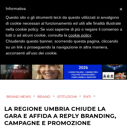
DIGITALE
×
Informativa
Questo sito o gli strumenti terzi da questo utilizzati si avvalgono
EDITORIA
di cookie necessari al funzionamento ed utili alle finalità illustrate
nella cookie policy. Se vuoi saperne di più o negare il consenso a
ESTERNA
tutti o ad alcuni cookie, consulta la
cookie policy
.
Chiudendo questo banner, scorrendo questa pagina, cliccando
su un link o proseguendo la navigazione in altra maniera,
RADIO / AUDIO
acconsenti all’uso dei cookie.
TV
>
>
>
>
BRAND NEWS
BRAND
ISTITUZIONI
ENTI
DATI
LA REGIONE UMBRIA CHIUDE LA
GARA E AFFIDA A REPLY BRANDING,
RICERCHE
CAMPAGNE E PROMOZIONE