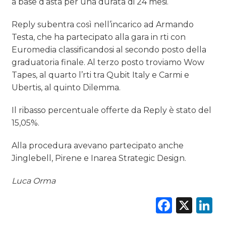
a base d’asta per una durata di 24 mesi.
Reply subentra così nell’incarico ad Armando
Testa, che ha partecipato alla gara in rti con
Euromedia classificandosi al secondo posto della
graduatoria finale. Al terzo posto troviamo Wow
Tapes, al quarto l’rti tra Qubit Italy e Carmi e
Ubertis, al quinto Dilemma.
Il ribasso percentuale offerte da Reply è stato del
15,05%.
Alla procedura avevano partecipato anche
Jinglebell, Pirene e Inarea Strategic Design.
Luca Orma
Faceb
X
L