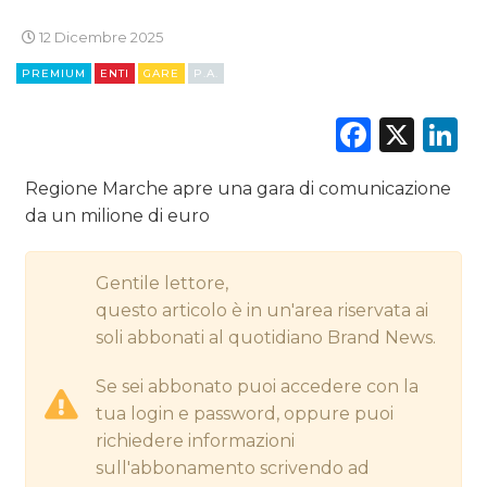
CINEMA
12 Dicembre 2025
PREMIUM
ENTI
GARE
P.A.
DIGITALE
Faceb
X
L
EDITORIA
ESTERNA
Regione Marche apre una gara di comunicazione
da un milione di euro
RADIO / AUDIO
Gentile lettore,
TV
questo articolo è in un'area riservata ai
soli abbonati al quotidiano Brand News.
Se sei abbonato puoi accedere con la
tua login e password, oppure puoi
richiedere informazioni
DATI
sull'abbonamento scrivendo ad