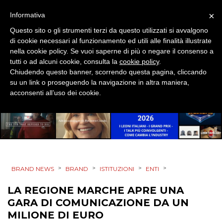
×
Informativa
EVENTI
Questo sito o gli strumenti terzi da questo utilizzati si avvalgono
di cookie necessari al funzionamento ed utili alle finalità illustrate
MOBILE
nella cookie policy. Se vuoi saperne di più o negare il consenso a
tutti o ad alcuni cookie, consulta la
cookie policy
.
PROMOZIONI
Chiudendo questo banner, scorrendo questa pagina, cliccando
su un link o proseguendo la navigazione in altra maniera,
acconsenti all’uso dei cookie.
PRODOTTI
PUNTI VENDITA
CSR
>
>
>
>
BRAND NEWS
BRAND
ISTITUZIONI
ENTI
STRATEGIE
LA REGIONE MARCHE APRE UNA
GARA DI COMUNICAZIONE DA UN
MILIONE DI EURO