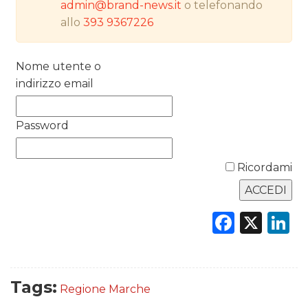
admin@brand-news.it
o telefonando
RICERCHE
allo
393 9367226
PREVISIONI/SCENARI
Nome utente o
NORMATIVE
indirizzo email
TREND
Password
CASE HISTORY
Ricordami
OPINIONI
Faceb
X
L
Tags:
Regione Marche