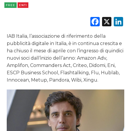
FREE
ENTI
RADIO / AUDIO
Faceb
X
L
TV
IAB Italia, l’associazione di riferimento della
pubblicità digitale in Italia, è in continua crescita e
ha chiuso il mese di aprile con l’ingresso di quindici
nuovi soci dall’inizio dell’anno: Amazon Adv,
Amplifon, Commanders Act, Criteo, Didomi, Eni,
DATI
ESCP Business School, Flashtalking, Flu, Hublab,
RICERCHE
Innocean, Metup, Pandora, Wibi, Xingu.
PREVISIONI/SCENARI
NORMATIVE
TREND