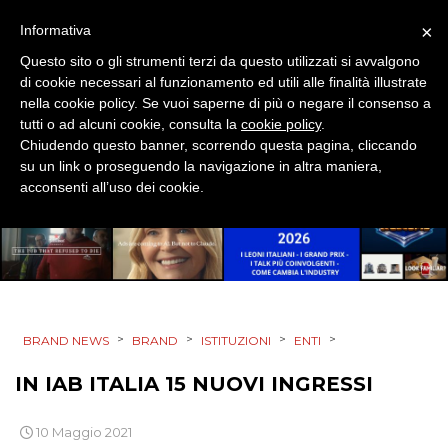
×
Informativa
PRODOTTI
Questo sito o gli strumenti terzi da questo utilizzati si avvalgono
di cookie necessari al funzionamento ed utili alle finalità illustrate
PUNTI VENDITA
nella cookie policy. Se vuoi saperne di più o negare il consenso a
tutti o ad alcuni cookie, consulta la
cookie policy
.
CSR
Chiudendo questo banner, scorrendo questa pagina, cliccando
su un link o proseguendo la navigazione in altra maniera,
acconsenti all’uso dei cookie.
STRATEGIE
CINEMA
DIGITALE
>
>
>
>
BRAND NEWS
BRAND
ISTITUZIONI
ENTI
IN IAB ITALIA 15 NUOVI INGRESSI
EDITORIA
ESTERNA
10 Maggio 2021