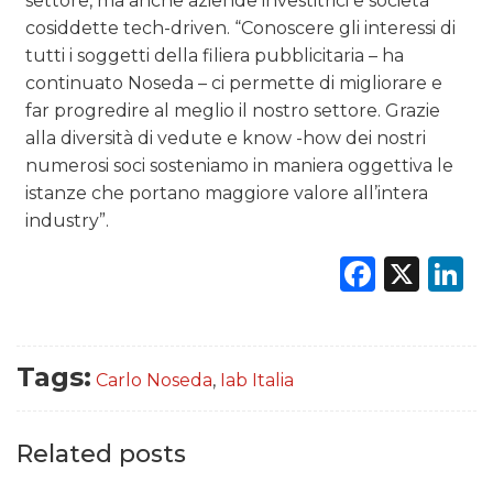
settore, ma anche aziende investitrici e società
cosiddette tech-driven. “Conoscere gli interessi di
tutti i soggetti della filiera pubblicitaria – ha
continuato Noseda – ci permette di migliorare e
far progredire al meglio il nostro settore. Grazie
alla diversità di vedute e know -how dei nostri
numerosi soci sosteniamo in maniera oggettiva le
istanze che portano maggiore valore all’intera
industry”.
Faceb
X
L
Tags:
Carlo Noseda
,
Iab Italia
Related posts