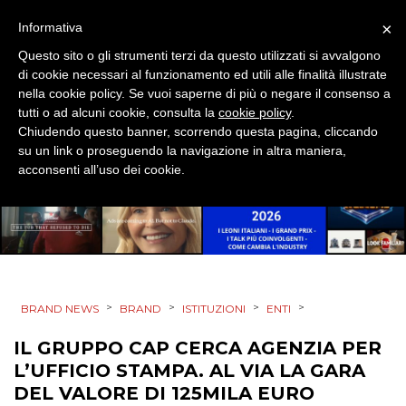
×
Informativa
EVENTI
Questo sito o gli strumenti terzi da questo utilizzati si avvalgono
di cookie necessari al funzionamento ed utili alle finalità illustrate
MOBILE
nella cookie policy. Se vuoi saperne di più o negare il consenso a
tutti o ad alcuni cookie, consulta la
cookie policy
.
PROMOZIONI
Chiudendo questo banner, scorrendo questa pagina, cliccando
su un link o proseguendo la navigazione in altra maniera,
acconsenti all’uso dei cookie.
PRODOTTI
PUNTI VENDITA
CSR
>
>
>
>
BRAND NEWS
BRAND
ISTITUZIONI
ENTI
STRATEGIE
IL GRUPPO CAP CERCA AGENZIA PER
L’UFFICIO STAMPA. AL VIA LA GARA
DEL VALORE DI 125MILA EURO