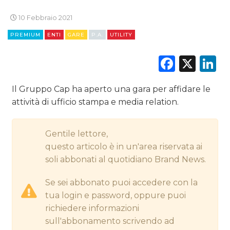
CINEMA
10 Febbraio 2021
PREMIUM
ENTI
GARE
P.A.
UTILITY
DIGITALE
Faceb
X
L
EDITORIA
ESTERNA
Il Gruppo Cap ha aperto una gara per affidare le
attività di ufficio stampa e media relation.
RADIO / AUDIO
Gentile lettore,
TV
questo articolo è in un'area riservata ai
soli abbonati al quotidiano Brand News.
Se sei abbonato puoi accedere con la
tua login e password, oppure puoi
richiedere informazioni
DATI
sull'abbonamento scrivendo ad