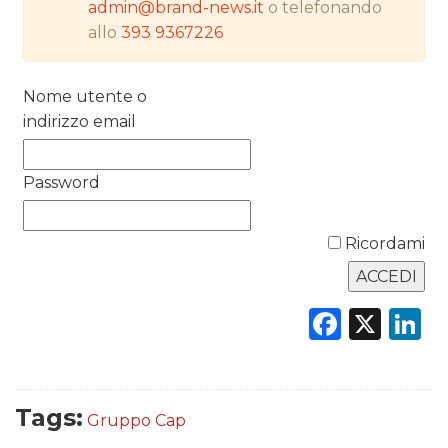
admin@brand-news.it
o telefonando
RICERCHE
allo
393 9367226
PREVISIONI/SCENARI
Nome utente o
NORMATIVE
indirizzo email
TREND
Password
CASE HISTORY
Ricordami
OPINIONI
Faceb
X
L
Tags:
Gruppo Cap