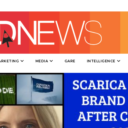
DIRECT
SPONSOR
DESIGN
EVENTI
MOBILE
ARKETING
MEDIA
GARE
INTELLIGENCE
PROMOZIONI
PRODOTTI
PUNTI VENDITA
CSR