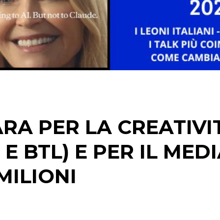
STRATEGIE
CINEMA
DIGITALE
EDITORIA
RA PER LA CREATIVI
ESTERNA
E BTL) E PER IL MEDI
RADIO / AUDIO
 MILIONI
TV