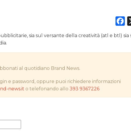
F
DATI
blicitarie, sia sul versante della creatività (atl e btl) sia
RICERCHE
dia.
PREVISIONI/SCENARI
i abbonati al quotidiano Brand News.
NORMATIVE
gin e password, oppure puoi richiedere informazioni
TREND
d-news.it
o telefonando allo
393 9367226
CASE HISTORY
OPINIONI