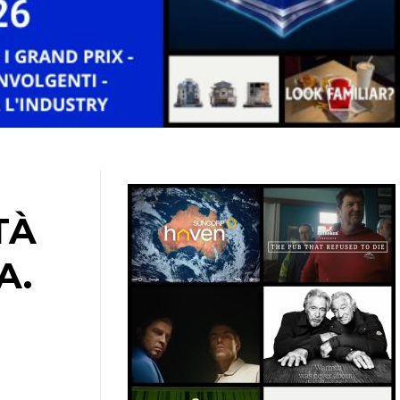
TÀ
A.