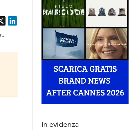
acebook
X
LinkedIn
 su
In evidenza