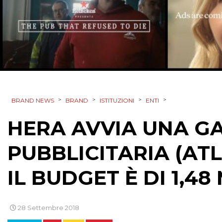
>
>
>
>
BRAND NEWS
BRAND
ISTITUZIONI
ENTI
HERA AVVIA UNA GA
PUBBLICITARIA (ATL 
IL BUDGET È DI 1,48
28 Settembre 2018