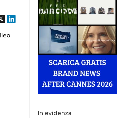
acebook
X
LinkedIn
ileo
In evidenza