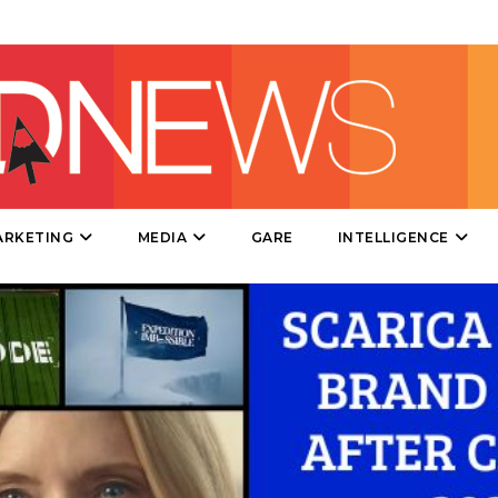
PUNTI VENDITA
CSR
STRATEGIE
ARKETING
MEDIA
GARE
INTELLIGENCE
CINEMA
DIGITALE
EDITORIA
ESTERNA
RADIO / AUDIO