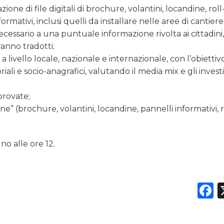
zione di file digitali di brochure, volantini, locandine, roll
mativi, inclusi quelli da installare nelle aree di cantiere
essario a una puntuale informazione rivolta ai cittadini,
ranno tradotti;
 a livello locale, nazionale e internazionale, con l’obiettiv
iali e socio-anagrafici, valutando il media mix e gli inves
pprovate;
e” (brochure, volantini, locandine, pannelli informativi, r
no alle ore 12.
F