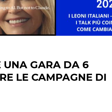
TV
DATI
RICERCHE
E UNA GARA DA 6
PREVISIONI/SCENARI
ARE LE CAMPAGNE DI
NORMATIVE
TREND
CASE HISTORY