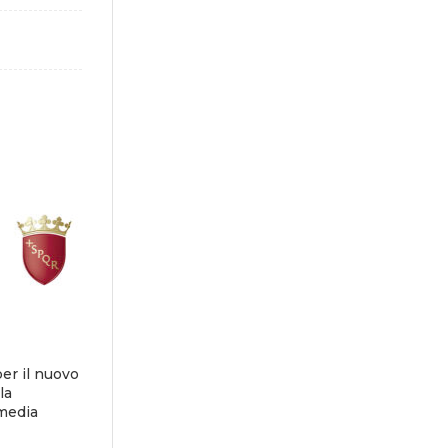
er il nuovo
la
 media