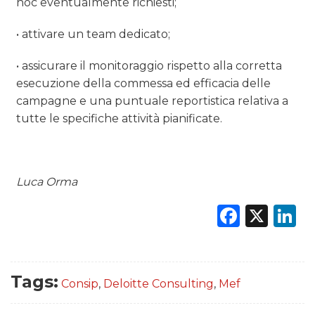
hoc eventualmente richiesti;
• attivare un team dedicato;
• assicurare il monitoraggio rispetto alla corretta
esecuzione della commessa ed efficacia delle
campagne e una puntuale reportistica relativa a
tutte le specifiche attività pianificate.
Luca Orma
Faceb
X
L
Tags:
Consip
,
Deloitte Consulting
,
Mef