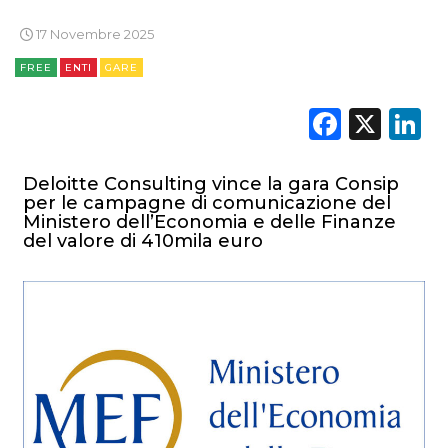
17 Novembre 2025
FREE
ENTI
GARE
Faceb
X
L
Deloitte Consulting vince la gara Consip
per le campagne di comunicazione del
Ministero dell’Economia e delle Finanze
del valore di 410mila euro