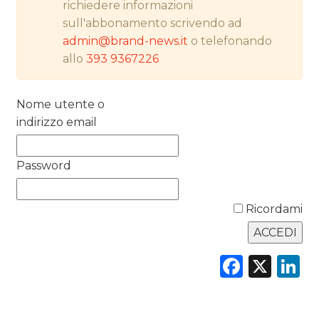
richiedere informazioni
RICERCHE
sull'abbonamento scrivendo ad
admin@brand-news.it
o telefonando
PREVISIONI/SCENARI
allo
393 9367226
NORMATIVE
Nome utente o
TREND
indirizzo email
CASE HISTORY
Password
OPINIONI
Ricordami
Faceb
X
L