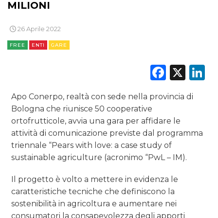
ESTERNA
MILIONI
RADIO / AUDIO
26 Aprile 2022
FREE
ENTI
GARE
TV
Faceb
X
L
Apo Conerpo, realtà con sede nella provincia di
Bologna che riunisce 50 cooperative
ortofrutticole, avvia una gara per affidare le
DATI
attività di comunicazione previste dal programma
RICERCHE
triennale “Pears with love: a case study of
sustainable agriculture (acronimo “PwL – IM).
PREVISIONI/SCENARI
Il progetto è volto a mettere in evidenza le
NORMATIVE
caratteristiche tecniche che definiscono la
sostenibilità in agricoltura e aumentare nei
TREND
consumatori la consapevolezza degli apporti