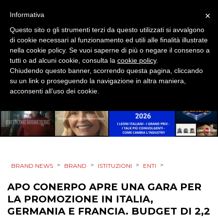
×
Informativa
Questo sito o gli strumenti terzi da questo utilizzati si avvalgono
PRODOTTI
di cookie necessari al funzionamento ed utili alle finalità illustrate
nella cookie policy. Se vuoi saperne di più o negare il consenso a
PUNTI VENDITA
tutti o ad alcuni cookie, consulta la
cookie policy
.
Chiudendo questo banner, scorrendo questa pagina, cliccando
CSR
su un link o proseguendo la navigazione in altra maniera,
acconsenti all’uso dei cookie.
STRATEGIE
CINEMA
>
>
>
>
BRAND NEWS
BRAND
ISTITUZIONI
ENTI
DIGITALE
APO CONERPO APRE UNA GARA PER
LA PROMOZIONE IN ITALIA,
EDITORIA
GERMANIA E FRANCIA. BUDGET DI 2,2