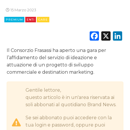
15 Marzo 2023
CINEMA
PREMIUM
ENTI
GARE
DIGITALE
Faceb
X
L
EDITORIA
Il Consorzio Frasassi ha aperto una gara per
ESTERNA
l’affidamento del servizio di ideazione e
attuazione di un progetto di sviluppo
RADIO / AUDIO
commerciale e destination marketing.
TV
Gentile lettore,
questo articolo è in un'area riservata ai
soli abbonati al quotidiano Brand News.
Se sei abbonato puoi accedere con la
DATI
tua login e password, oppure puoi