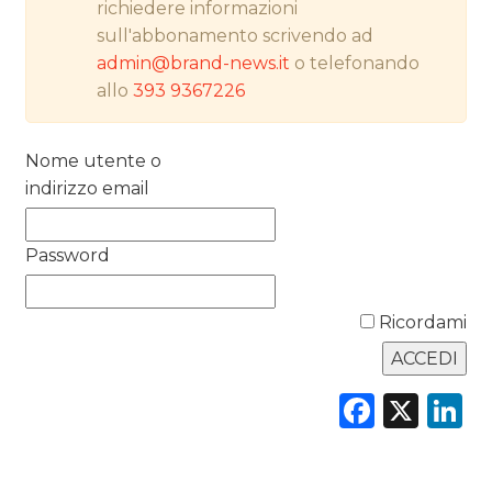
richiedere informazioni
RICERCHE
sull'abbonamento scrivendo ad
admin@brand-news.it
o telefonando
PREVISIONI/SCENARI
allo
393 9367226
NORMATIVE
Nome utente o
TREND
indirizzo email
CASE HISTORY
Password
OPINIONI
Ricordami
Faceb
X
L