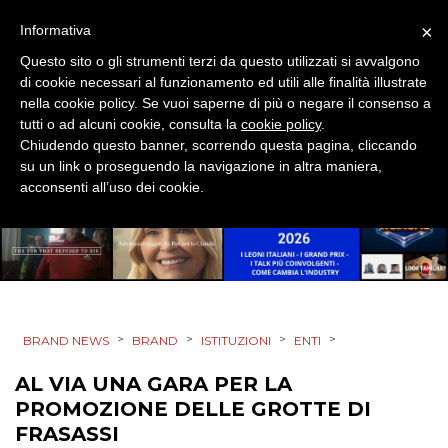
DESIGN
×
Informativa
EVENTI
Questo sito o gli strumenti terzi da questo utilizzati si avvalgono
di cookie necessari al funzionamento ed utili alle finalità illustrate
nella cookie policy. Se vuoi saperne di più o negare il consenso a
MOBILE
tutti o ad alcuni cookie, consulta la
cookie policy
.
Chiudendo questo banner, scorrendo questa pagina, cliccando
PROMOZIONI
su un link o proseguendo la navigazione in altra maniera,
acconsenti all’uso dei cookie.
PRODOTTI
PUNTI VENDITA
>
>
>
>
BRAND NEWS
BRAND
ISTITUZIONI
ENTI
CSR
AL VIA UNA GARA PER LA
STRATEGIE
PROMOZIONE DELLE GROTTE DI
FRASASSI