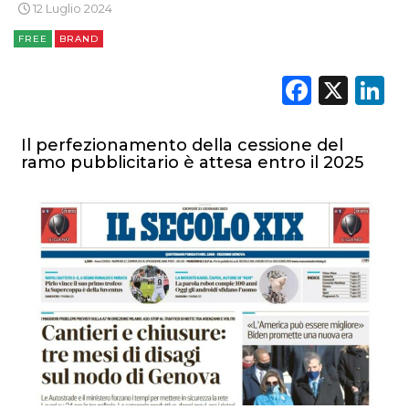
DIGITALE
12 Luglio 2024
FREE
BRAND
EDITORIA
Faceb
X
L
ESTERNA
RADIO / AUDIO
Il perfezionamento della cessione del
ramo pubblicitario è attesa entro il 2025
TV
DATI
RICERCHE
PREVISIONI/SCENARI