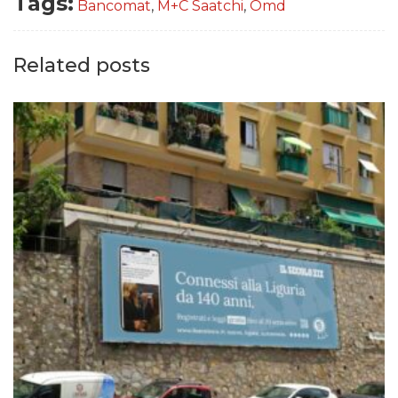
Tags:
Bancomat
,
M+C Saatchi
,
Omd
Related posts