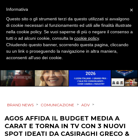
EVENTI
×
Informativa
MOBILE
Questo sito o gli strumenti terzi da questo utilizzati si avvalgono
di cookie necessari al funzionamento ed utili alle finalità illustrate
PROMOZIONI
nella cookie policy. Se vuoi saperne di più o negare il consenso a
tutti o ad alcuni cookie, consulta la
cookie policy
.
Chiudendo questo banner, scorrendo questa pagina, cliccando
su un link o proseguendo la navigazione in altra maniera,
acconsenti all’uso dei cookie.
PRODOTTI
PUNTI VENDITA
CSR
STRATEGIE
>
>
>
BRAND NEWS
COMUNICAZIONE
ADV
AGOS AFFIDA IL BUDGET MEDIA A
CARAT E TORNA IN TV CON 3 NUOVI
SPOT IDEATI DA CASIRAGHI GRECO &
CINEMA