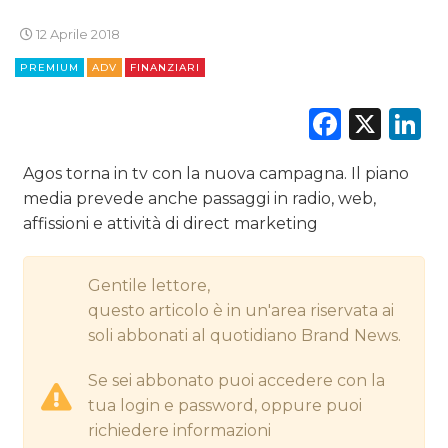
12 Aprile 2018
DIGITALE
PREMIUM
ADV
FINANZIARI
EDITORIA
Faceb
X
L
ESTERNA
Agos torna in tv con la nuova campagna. Il piano
RADIO / AUDIO
media prevede anche passaggi in radio, web,
affissioni e attività di direct marketing
TV
Gentile lettore,
questo articolo è in un'area riservata ai
soli abbonati al quotidiano Brand News.
DATI
Se sei abbonato puoi accedere con la
tua login e password, oppure puoi
RICERCHE
richiedere informazioni