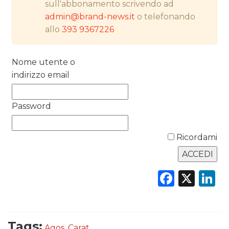
sull'abbonamento scrivendo ad
PREVISIONI/SCENARI
admin@brand-news.it
o telefonando
allo
393 9367226
NORMATIVE
TREND
Nome utente o
indirizzo email
CASE HISTORY
Password
OPINIONI
Ricordami
Faceb
X
L
Tags:
Agos
,
Carat