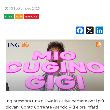
RICERCHE
05 Settembre 2025
PREVISIONI/SCENARI
FREE
ADV
BANCHE
NORMATIVE
Faceb
X
L
TREND
CASE HISTORY
OPINIONI
Ing presenta una nuova iniziativa pensata per i più
giovani: Conto Corrente Arancio Più è ora infatti