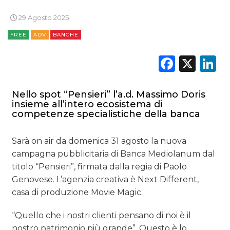
29 Agosto 2025
FREE
ADV
BANCHE
Faceb
X
L
Nello spot “Pensieri” l’a.d. Massimo Doris
insieme all’intero ecosistema di
competenze specialistiche della banca
Sarà on air da domenica 31 agosto la nuova
campagna pubblicitaria di Banca Mediolanum dal
titolo “Pensieri”, firmata dalla regia di Paolo
Genovese. L’agenzia creativa è Next Different,
casa di produzione Movie Magic.
“Quello che i nostri clienti pensano di noi è il
nostro patrimonio più grande”. Questo è lo