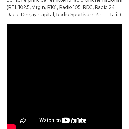
30” sulle principali emittenti radiofoniche nazionali
(RTL 102.5, Virgin, R101, Radio 105, RDS, Radio 24,
Radio Deejay, Capital, Radio Sportiva e Radio Italia).