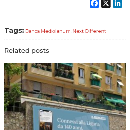
Faceb
X
L
Tags:
Banca Mediolanum
,
Next Different
Related posts