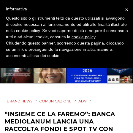
EDITORIA
×
Informativa
ESTERNA
Questo sito o gli strumenti terzi da questo utilizzati si avvalgono
di cookie necessari al funzionamento ed utili alle finalità illustrate
RADIO / AUDIO
nella cookie policy. Se vuoi saperne di più o negare il consenso a
tutti o ad alcuni cookie, consulta la
cookie policy
.
TV
Chiudendo questo banner, scorrendo questa pagina, cliccando
su un link o proseguendo la navigazione in altra maniera,
acconsenti all’uso dei cookie.
DATI
RICERCHE
>
>
>
BRAND NEWS
COMUNICAZIONE
ADV
“INSIEME CE LA FAREMO”: BANCA
PREVISIONI/SCENARI
MEDIOLANUM LANCIA UNA
RACCOLTA FONDI E SPOT TV CON
NORMATIVE