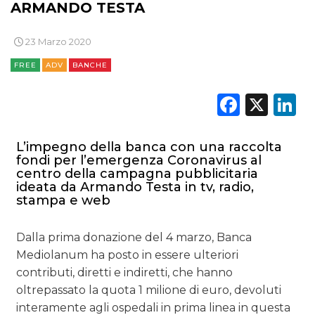
ARMANDO TESTA
TREND
23 Marzo 2020
CASE HISTORY
FREE
ADV
BANCHE
OPINIONI
Faceb
X
L
L’impegno della banca con una raccolta
fondi per l’emergenza Coronavirus al
centro della campagna pubblicitaria
ideata da Armando Testa in tv, radio,
stampa e web
Dalla prima donazione del 4 marzo, Banca
Mediolanum ha posto in essere ulteriori
contributi, diretti e indiretti, che hanno
oltrepassato la quota 1 milione di euro, devoluti
interamente agli ospedali in prima linea in questa