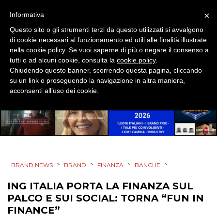
×
Informativa
Questo sito o gli strumenti terzi da questo utilizzati si avvalgono
di cookie necessari al funzionamento ed utili alle finalità illustrate
PRODOTTI
nella cookie policy. Se vuoi saperne di più o negare il consenso a
tutti o ad alcuni cookie, consulta la
cookie policy
.
PUNTI VENDITA
Chiudendo questo banner, scorrendo questa pagina, cliccando
su un link o proseguendo la navigazione in altra maniera,
acconsenti all’uso dei cookie.
CSR
STRATEGIE
CINEMA
>
>
>
>
BRAND NEWS
BRAND
FINANZA
BANCHE
ING ITALIA PORTA LA FINANZA SUL
DIGITALE
PALCO E SUI SOCIAL: TORNA “FUN IN
EDITORIA
FINANCE”