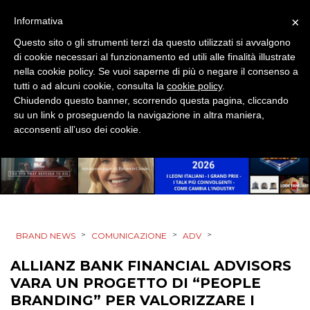
STRATEGIE
×
Informativa
Questo sito o gli strumenti terzi da questo utilizzati si avvalgono
di cookie necessari al funzionamento ed utili alle finalità illustrate
nella cookie policy. Se vuoi saperne di più o negare il consenso a
CINEMA
tutti o ad alcuni cookie, consulta la
cookie policy
.
Chiudendo questo banner, scorrendo questa pagina, cliccando
su un link o proseguendo la navigazione in altra maniera,
DIGITALE
acconsenti all’uso dei cookie.
EDITORIA
ESTERNA
RADIO / AUDIO
>
>
>
BRAND NEWS
COMUNICAZIONE
ADV
TV
ALLIANZ BANK FINANCIAL ADVISORS
VARA UN PROGETTO DI “PEOPLE
BRANDING” PER VALORIZZARE I