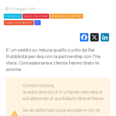
CINEMA
30 Maggio 2019
DIGITALE
PREMIUM
ASSICURAZIONI
BRANDED CONTENT
CONCESSIONARIE
TV
EDITORIA
Faceb
X
L
ESTERNA
E’ un vestito su misura quello cucito da Rai
RADIO / AUDIO
Pubblicità per Axa con la partnership con The
Voice. Concessionaria e cliente hanno tirato le
TV
somme
Gentile lettore,
questo articolo è in un'area riservata ai
soli abbonati al quotidiano Brand News.
DATI
Se sei abbonato puoi accedere con la
RICERCHE