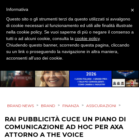
EVENTI
×
Informativa
Questo sito o gli strumenti terzi da questo utilizzati si avvalgono
MOBILE
di cookie necessari al funzionamento ed utili alle finalità illustrate
nella cookie policy. Se vuoi saperne di più o negare il consenso a
PROMOZIONI
tutti o ad alcuni cookie, consulta la
cookie policy
.
Chiudendo questo banner, scorrendo questa pagina, cliccando
su un link o proseguendo la navigazione in altra maniera,
acconsenti all’uso dei cookie.
PRODOTTI
PUNTI VENDITA
CSR
>
>
>
>
BRAND NEWS
BRAND
FINANZA
ASSICURAZIONI
STRATEGIE
RAI PUBBLICITÀ CUCE UN PIANO DI
COMUNICAZIONE AD HOC PER AXA
ATTORNO A THE VOICE