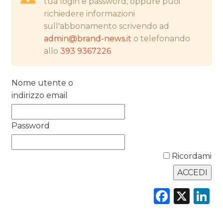
tua login e password, oppure puoi
richiedere informazioni
PREVISIONI/SCENARI
sull'abbonamento scrivendo ad
admin@brand-news.it
o telefonando
NORMATIVE
allo
393 9367226
TREND
Nome utente o
CASE HISTORY
indirizzo email
OPINIONI
Password
Ricordami
Faceb
X
L