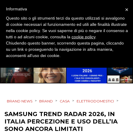
DIGITALE
×
Informativa
Questo sito o gli strumenti terzi da questo utilizzati si avvalgono
EDITORIA
di cookie necessari al funzionamento ed utili alle finalità illustrate
nella cookie policy. Se vuoi saperne di più o negare il consenso a
ESTERNA
tutti o ad alcuni cookie, consulta la
cookie policy
.
Chiudendo questo banner, scorrendo questa pagina, cliccando
su un link o proseguendo la navigazione in altra maniera,
RADIO / AUDIO
acconsenti all’uso dei cookie.
TV
>
>
>
>
BRAND NEWS
BRAND
CASA
ELETTRODOMESTICI
DATI
SAMSUNG TREND RADAR 2026, IN
ITALIA PERCEZIONE E USO DELL’IA
RICERCHE
SONO ANCORA LIMITATI