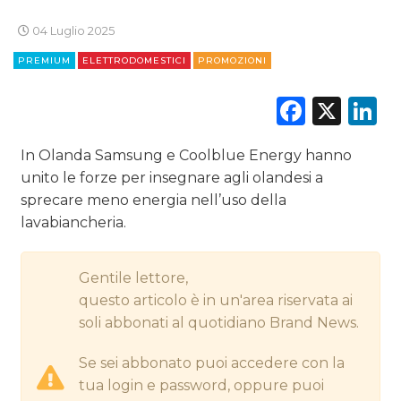
CINEMA
04 Luglio 2025
DIGITALE
PREMIUM
ELETTRODOMESTICI
PROMOZIONI
EDITORIA
Faceb
X
L
ESTERNA
In Olanda Samsung e Coolblue Energy hanno
unito le forze per insegnare agli olandesi a
RADIO / AUDIO
sprecare meno energia nell’uso della
lavabiancheria.
TV
Gentile lettore,
questo articolo è in un'area riservata ai
soli abbonati al quotidiano Brand News.
DATI
Se sei abbonato puoi accedere con la
tua login e password, oppure puoi
RICERCHE