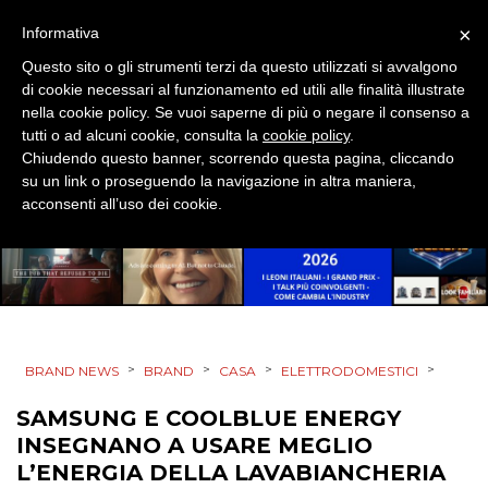
EVENTI
×
Informativa
Questo sito o gli strumenti terzi da questo utilizzati si avvalgono
MOBILE
di cookie necessari al funzionamento ed utili alle finalità illustrate
nella cookie policy. Se vuoi saperne di più o negare il consenso a
PROMOZIONI
tutti o ad alcuni cookie, consulta la
cookie policy
.
Chiudendo questo banner, scorrendo questa pagina, cliccando
su un link o proseguendo la navigazione in altra maniera,
acconsenti all’uso dei cookie.
PRODOTTI
PUNTI VENDITA
CSR
>
>
>
>
BRAND NEWS
BRAND
CASA
ELETTRODOMESTICI
STRATEGIE
SAMSUNG E COOLBLUE ENERGY
INSEGNANO A USARE MEGLIO
L’ENERGIA DELLA LAVABIANCHERIA