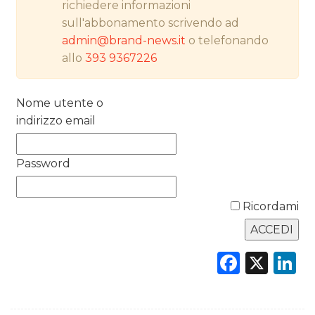
richiedere informazioni
sull'abbonamento scrivendo ad
PREVISIONI/SCENARI
admin@brand-news.it
o telefonando
allo
393 9367226
NORMATIVE
TREND
Nome utente o
indirizzo email
CASE HISTORY
OPINIONI
Password
Ricordami
Faceb
X
L