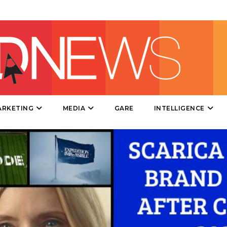
CINEMA
DIGITALE
EDITORIA
ESTERNA
ARKETING
MEDIA
GARE
INTELLIGENCE
RADIO / AUDIO
TV