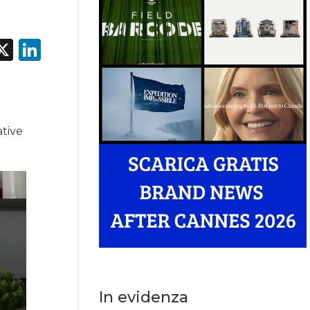
acebook
X
LinkedIn
ative
In evidenza