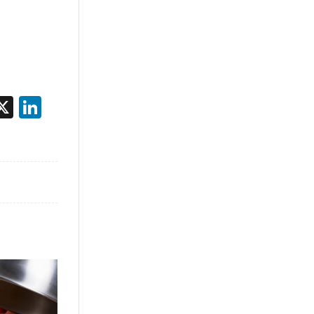
acebook
X
LinkedIn