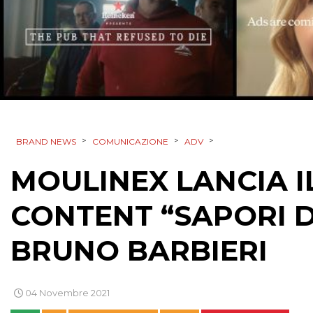
>
>
>
BRAND NEWS
COMUNICAZIONE
ADV
MOULINEX LANCIA I
CONTENT “SAPORI D
BRUNO BARBIERI
04 Novembre 2021