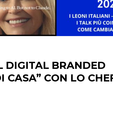
DATI
RICERCHE
PREVISIONI/SCENARI
NORMATIVE
TREND
L DIGITAL BRANDED
CASE HISTORY
I CASA” CON LO CHE
OPINIONI