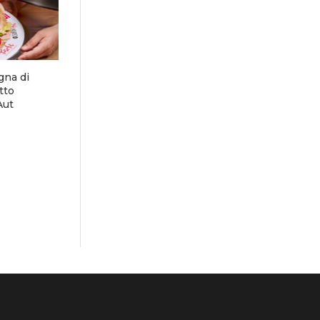
gna di
tto
Aut