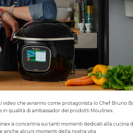
nti video che avranno come protagonista lo Chef Bruno Ba
e in qualità di ambassador dei prodotti Moulinex.
ulinex si concentra sui tanti momenti dedicati alla cucina
ce anche alcuni momenti della nostra vita.