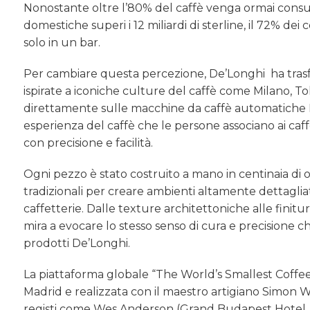
Nonostante oltre l’80% del caffè venga ormai consu
domestiche superi i 12 miliardi di sterline, il 72% de
solo in un bar.
Per cambiare questa percezione, De’Longhi ha trasfo
ispirate a iconiche culture del caffè come Milano, T
direttamente sulle macchine da caffè automatiche D
esperienza del caffè che le persone associano ai caffè
con precisione e facilità.
Ogni pezzo è stato costruito a mano in centinaia di o
tradizionali per creare ambienti altamente dettagliati 
caffetterie. Dalle texture architettoniche alle finitur
mira a evocare lo stesso senso di cura e precisione c
prodotti De’Longhi.
La piattaforma globale “The World’s Smallest Coffee 
Madrid e realizzata con il maestro artigiano Simon We
registi come Wes Anderson (Grand Budapest Hotel,