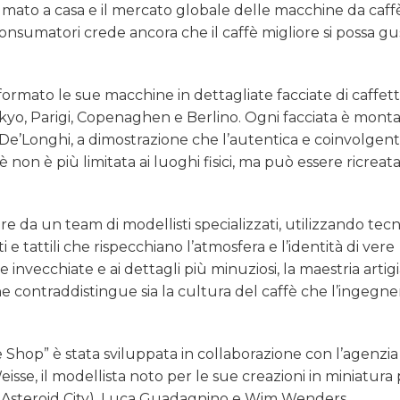
mato a casa e il mercato globale delle macchine da caff
i consumatori crede ancora che il caffè migliore si possa g
rmato le sue macchine in dettagliate facciate di caffett
okyo, Parigi, Copenaghen e Berlino. Ogni facciata è mont
e’Longhi, a dimostrazione che l’autentica e coinvolgen
 non è più limitata ai luoghi fisici, ma può essere ricreata
re da un team di modellisti specializzati, utilizzando tec
e tattili che rispecchiano l’atmosfera e l’identità di vere
e invecchiate e ai dettagli più minuziosi, la maestria artig
he contraddistingue sia la cultura del caffè che l’ingegner
Shop” è stata sviluppata in collaborazione con l’agenzia
isse, il modellista noto per le sue creazioni in miniatura
 Asteroid City), Luca Guadagnino e Wim Wenders.