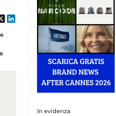
acebook
X
LinkedIn
ue
he
In evidenza