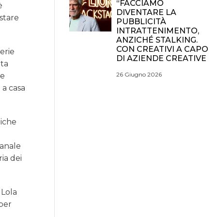
“FACCIAMO
è
DIVENTARE LA
ustare
PUBBLICITÀ
INTRATTENIMENTO,
ANZICHÉ STALKING.
CON CREATIVI A CAPO
erie
DI AZIENDE CREATIVE
ata
26 Giugno 2026
te
 a casa
niche
ianale
ia dei
 Lola
 per