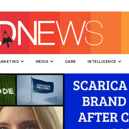
DATI
RICERCHE
PREVISIONI/SCENARI
ARKETING
MEDIA
GARE
INTELLIGENCE
NORMATIVE
TREND
CASE HISTORY
OPINIONI