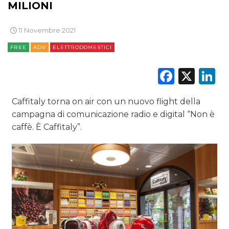
MILIONI
DATI
11 Novembre 2021
FREE
ADV
ELETTRODOMESTICI
RICERCHE
Faceb
X
L
PREVISIONI/SCENARI
NORMATIVE
Caffitaly torna on air con un nuovo flight della
campagna di comunicazione radio e digital “Non è
TREND
caffè. È Caffitaly”.
CASE HISTORY
OPINIONI