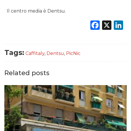
Il centro media è Dentsu.
Faceb
X
L
Tags:
Caffitaly
,
Dentsu
,
PicNic
Related posts