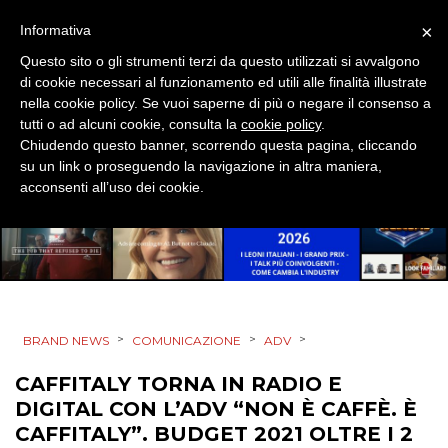
STRATEGIE
×
Informativa
Questo sito o gli strumenti terzi da questo utilizzati si avvalgono
di cookie necessari al funzionamento ed utili alle finalità illustrate
nella cookie policy. Se vuoi saperne di più o negare il consenso a
CINEMA
tutti o ad alcuni cookie, consulta la
cookie policy
.
Chiudendo questo banner, scorrendo questa pagina, cliccando
DIGITALE
su un link o proseguendo la navigazione in altra maniera,
acconsenti all’uso dei cookie.
EDITORIA
ESTERNA
RADIO / AUDIO
>
>
>
BRAND NEWS
COMUNICAZIONE
ADV
TV
CAFFITALY TORNA IN RADIO E
DIGITAL CON L’ADV “NON È CAFFÈ. È
CAFFITALY”. BUDGET 2021 OLTRE I 2