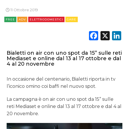
11 Ottobre 2019
FREE
ADV
ELETTRODOMESTICI
GARE
Faceb
X
L
Bialetti on air con uno spot da 15” sulle reti
Mediaset e online dal 13 al 17 ottobre e dal
4 al 20 novembre
In occasione del centenario, Bialetti riporta in tv
l’iconico omino coi baffi nel nuovo spot.
La campagna è on air con uno spot da 15” sulle
reti Mediaset e online dal 13 al 17 ottobre e dal 4 al
20 novembre.