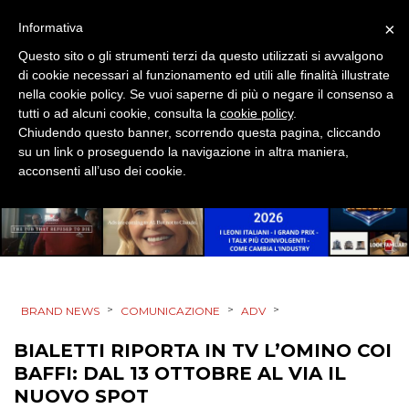
RICERCHE
×
Informativa
PREVISIONI/SCENARI
Questo sito o gli strumenti terzi da questo utilizzati si avvalgono
di cookie necessari al funzionamento ed utili alle finalità illustrate
nella cookie policy. Se vuoi saperne di più o negare il consenso a
NORMATIVE
tutti o ad alcuni cookie, consulta la
cookie policy
.
Chiudendo questo banner, scorrendo questa pagina, cliccando
TREND
su un link o proseguendo la navigazione in altra maniera,
acconsenti all’uso dei cookie.
CASE HISTORY
OPINIONI
>
>
>
BRAND NEWS
COMUNICAZIONE
ADV
BIALETTI RIPORTA IN TV L’OMINO COI
BAFFI: DAL 13 OTTOBRE AL VIA IL
NUOVO SPOT