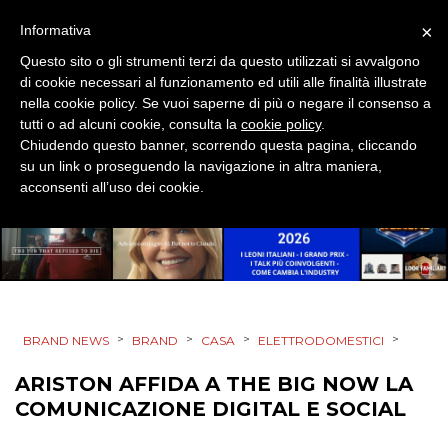
CINEMA
×
Informativa
Questo sito o gli strumenti terzi da questo utilizzati si avvalgono
DIGITALE
di cookie necessari al funzionamento ed utili alle finalità illustrate
nella cookie policy. Se vuoi saperne di più o negare il consenso a
EDITORIA
tutti o ad alcuni cookie, consulta la
cookie policy
.
Chiudendo questo banner, scorrendo questa pagina, cliccando
su un link o proseguendo la navigazione in altra maniera,
ESTERNA
acconsenti all’uso dei cookie.
RADIO / AUDIO
TV
>
>
>
>
BRAND NEWS
BRAND
CASA
ELETTRODOMESTICI
ARISTON AFFIDA A THE BIG NOW LA
COMUNICAZIONE DIGITAL E SOCIAL
DATI