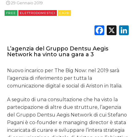
RICERCHE
29 Gennaio 2019
FREE
ELETTRODOMESTICI
GARE
PREVISIONI/SCENARI
Faceb
X
L
NORMATIVE
TREND
L’agenzia del Gruppo Dentsu Aegis
Network ha vinto una gara a 3
CASE HISTORY
Nuovo incarico per The Big Now: nel 2019 sarà
OPINIONI
l’agenzia di riferimento per tutta la
comunicazione digital e social di Ariston in Italia.
A seguito di una consultazione che ha visto la
partecipazione di altre due strutture, l’agenzia
del Gruppo Dentsu Aegis Network di cui Stefano
Pagani è co-founder e managing director è stata
incaricata di curare e sviluppare l’intera strategia