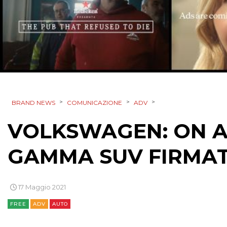
>
>
>
BRAND NEWS
COMUNICAZIONE
ADV
VOLKSWAGEN: ON AI
GAMMA SUV FIRMAT
17 Maggio 2021
FREE
ADV
AUTO