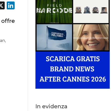
acebook
X
LinkedIn
 offre
an,
In evidenza