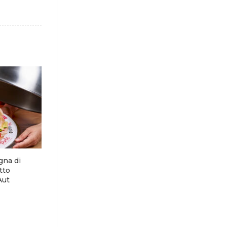
gna di
tto
Aut