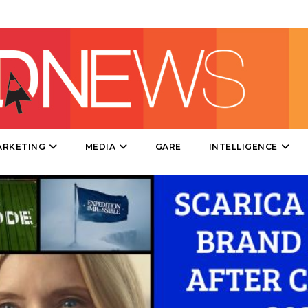
DIGITALE
EDITORIA
ESTERNA
RADIO / AUDIO
TV
ARKETING
MEDIA
GARE
INTELLIGENCE
DATI
RICERCHE