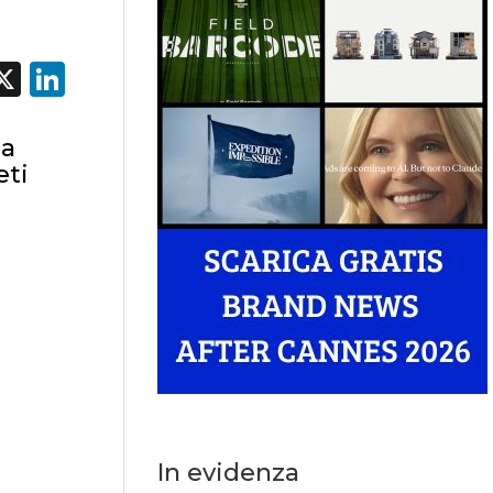
acebook
X
LinkedIn
ia
eti
In evidenza