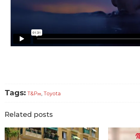
Tags:
T&P𝑚
,
Toyota
Related posts