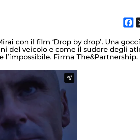
F
DATI
rai con il film ‘Drop by drop’. Una gocc
RICERCHE
ni del veicolo e come il sudore degli atl
e l’impossibile. Firma The&Partnership.
PREVISIONI/SCENARI
NORMATIVE
TREND
CASE HISTORY
OPINIONI