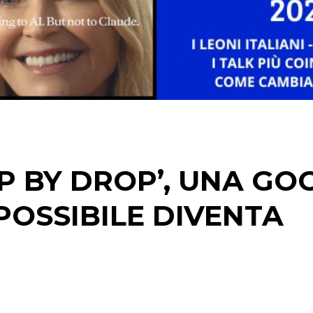
STRATEGIE
CINEMA
DIGITALE
EDITORIA
P BY DROP’, UNA GO
ESTERNA
POSSIBILE DIVENTA
RADIO / AUDIO
TV