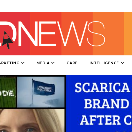
DIRECT
SPONSOR
DESIGN
EVENTI
MOBILE
ARKETING
MEDIA
GARE
INTELLIGENCE
PROMOZIONI
PRODOTTI
PUNTI VENDITA
CSR