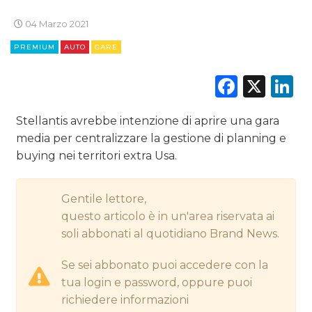
CINEMA
04 Marzo 2021
DIGITALE
PREMIUM
AUTO
GARE
Faceb
X
L
EDITORIA
ESTERNA
Stellantis avrebbe intenzione di aprire una gara
media per centralizzare la gestione di planning e
RADIO / AUDIO
buying nei territori extra Usa.
TV
Gentile lettore,
questo articolo è in un'area riservata ai
soli abbonati al quotidiano Brand News.
Se sei abbonato puoi accedere con la
tua login e password, oppure puoi
DATI
richiedere informazioni