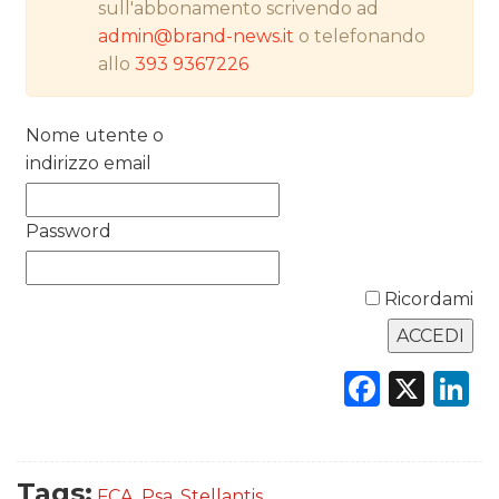
RICERCHE
sull'abbonamento scrivendo ad
admin@brand-news.it
o telefonando
PREVISIONI/SCENARI
allo
393 9367226
NORMATIVE
Nome utente o
indirizzo email
TREND
CASE HISTORY
Password
OPINIONI
Ricordami
Faceb
X
L
Tags:
FCA
,
Psa
,
Stellantis