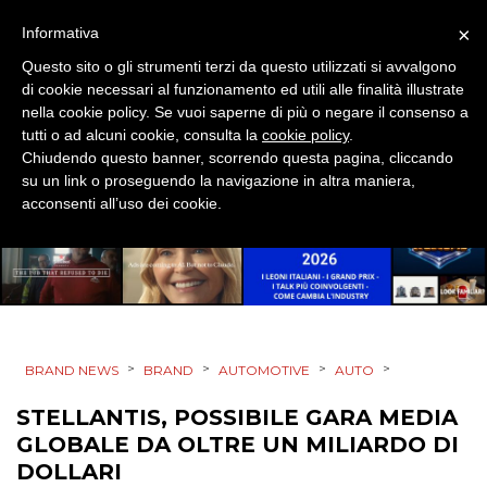
×
Informativa
EVENTI
Questo sito o gli strumenti terzi da questo utilizzati si avvalgono
di cookie necessari al funzionamento ed utili alle finalità illustrate
MOBILE
nella cookie policy. Se vuoi saperne di più o negare il consenso a
tutti o ad alcuni cookie, consulta la
cookie policy
.
PROMOZIONI
Chiudendo questo banner, scorrendo questa pagina, cliccando
su un link o proseguendo la navigazione in altra maniera,
acconsenti all’uso dei cookie.
PRODOTTI
PUNTI VENDITA
CSR
>
>
>
>
BRAND NEWS
BRAND
AUTOMOTIVE
AUTO
STRATEGIE
STELLANTIS, POSSIBILE GARA MEDIA
GLOBALE DA OLTRE UN MILIARDO DI
DOLLARI