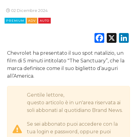
DIGITALE
02 Dicembre 2024
PREMIUM
ADV
AUTO
EDITORIA
Faceb
X
L
ESTERNA
RADIO / AUDIO
Chevrolet ha presentato il suo spot natalizio, un
film di 5 minuti intitolato "The Sanctuary”, che la
TV
marca definisce come il suo biglietto d’auguri
all’America.
Gentile lettore,
questo articolo è in un'area riservata ai
soli abbonati al quotidiano Brand News.
DATI
Se sei abbonato puoi accedere con la
RICERCHE
tua login e password, oppure puoi