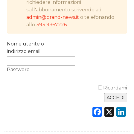
richiedere informazioni
PREVISIONI/SCENARI
sull'abbonamento scrivendo ad
NORMATIVE
admin@brand-news.it
o telefonando
allo
393 9367226
TREND
Nome utente o
CASE HISTORY
indirizzo email
OPINIONI
Password
Ricordami
Faceb
X
L