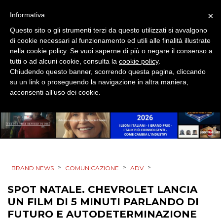
×
Informativa
MOBILE
Questo sito o gli strumenti terzi da questo utilizzati si avvalgono
di cookie necessari al funzionamento ed utili alle finalità illustrate
PROMOZIONI
nella cookie policy. Se vuoi saperne di più o negare il consenso a
tutti o ad alcuni cookie, consulta la
cookie policy
.
Chiudendo questo banner, scorrendo questa pagina, cliccando
su un link o proseguendo la navigazione in altra maniera,
PRODOTTI
acconsenti all’uso dei cookie.
PUNTI VENDITA
CSR
STRATEGIE
>
>
>
BRAND NEWS
COMUNICAZIONE
ADV
SPOT NATALE. CHEVROLET LANCIA
UN FILM DI 5 MINUTI PARLANDO DI
CINEMA
FUTURO E AUTODETERMINAZIONE