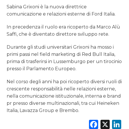
PREVISIONI/SCENARI
Sabina Grixoni è la nuova direttrice
comunicazione e relazioni esterne di Ford Italia.
NORMATIVE
In precedenza il ruolo era ricoperto da Marco Alù
TREND
Saffi, che è diventato direttore sviluppo rete.
CASE HISTORY
Durante gli studi universitari Grixoni ha mosso i
primi passi nel field marketing di Red Bull Italia,
OPINIONI
prima di trasferirsi in Lussemburgo per un tirocinio
presso il Parlamento Europeo.
Nel corso degli anni ha poi ricoperto diversi ruoli di
crescente responsabilità nelle relazioni esterne,
nella comunicazione istituzionale, interna e brand
pr presso diverse multinazionali, tra cui Heineken
Italia, Lavazza Group e Brembo.
Faceb
X
L