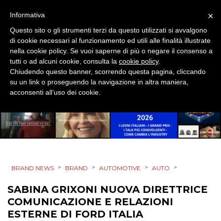
×
Informativa
MOBILE
Questo sito o gli strumenti terzi da questo utilizzati si avvalgono
di cookie necessari al funzionamento ed utili alle finalità illustrate
PROMOZIONI
nella cookie policy. Se vuoi saperne di più o negare il consenso a
tutti o ad alcuni cookie, consulta la
cookie policy
.
Chiudendo questo banner, scorrendo questa pagina, cliccando
su un link o proseguendo la navigazione in altra maniera,
acconsenti all’uso dei cookie.
PRODOTTI
PUNTI VENDITA
CSR
STRATEGIE
>
>
>
>
BRAND NEWS
BRAND
AUTOMOTIVE
AUTO
SABINA GRIXONI NUOVA DIRETTRICE
COMUNICAZIONE E RELAZIONI
CINEMA
ESTERNE DI FORD ITALIA