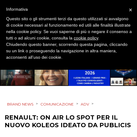
DIGITALE
×
Informativa
EDITORIA
Questo sito o gli strumenti terzi da questo utilizzati si avvalgono
di cookie necessari al funzionamento ed utili alle finalità illustrate
nella cookie policy. Se vuoi saperne di più o negare il consenso a
ESTERNA
tutti o ad alcuni cookie, consulta la
cookie policy
.
Chiudendo questo banner, scorrendo questa pagina, cliccando
RADIO / AUDIO
su un link o proseguendo la navigazione in altra maniera,
acconsenti all’uso dei cookie.
TV
>
>
>
BRAND NEWS
COMUNICAZIONE
ADV
DATI
RENAULT: ON AIR LO SPOT PER IL
RICERCHE
NUOVO KOLEOS IDEATO DA PUBLICIS
PREVISIONI/SCENARI