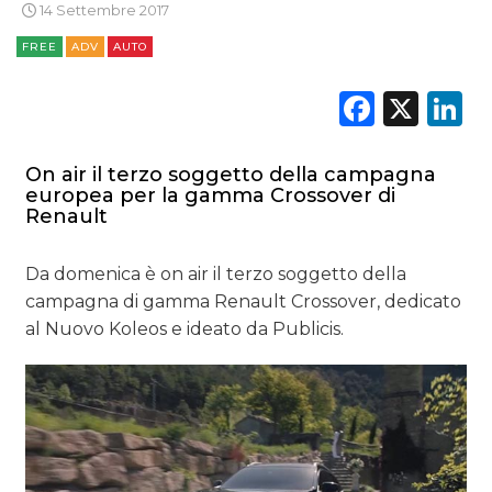
14 Settembre 2017
NORMATIVE
FREE
ADV
AUTO
Faceb
X
L
TREND
CASE HISTORY
On air il terzo soggetto della campagna
europea per la gamma Crossover di
OPINIONI
Renault
Da domenica è on air il terzo soggetto della
campagna di gamma Renault Crossover, dedicato
al Nuovo Koleos e ideato da Publicis.