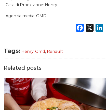
Casa di Produzione: Henry
Agenzia media: OMD
Faceb
X
L
Tags:
Henry
,
Omd
,
Renault
Related posts