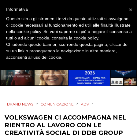
STRATEGIE
×
Informativa
Questo sito o gli strumenti terzi da questo utilizzati si avvalgono
di cookie necessari al funzionamento ed utili alle finalità illustrate
nella cookie policy. Se vuoi saperne di più o negare il consenso a
CINEMA
tutti o ad alcuni cookie, consulta la
cookie policy
.
Chiudendo questo banner, scorrendo questa pagina, cliccando
DIGITALE
su un link o proseguendo la navigazione in altra maniera,
acconsenti all’uso dei cookie.
EDITORIA
ESTERNA
RADIO / AUDIO
>
>
>
BRAND NEWS
COMUNICAZIONE
ADV
TV
VOLKSWAGEN CI ACCOMPAGNA NEL
RIENTRO AL LAVORO CON LE
CREATIVITÀ SOCIAL DI DDB GROUP