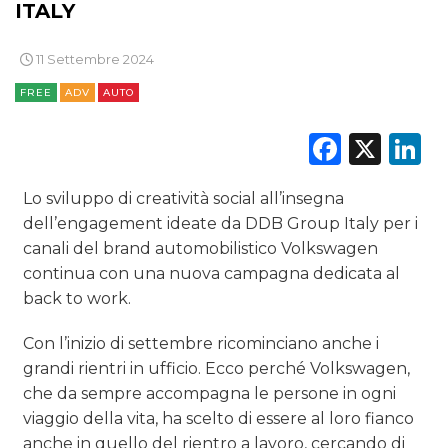
ITALY
DATI
11 Settembre 2024
RICERCHE
FREE
ADV
AUTO
Faceb
X
L
PREVISIONI/SCENARI
NORMATIVE
Lo sviluppo di creatività social all’insegna
dell’engagement ideate da DDB Group Italy per i
TREND
canali del brand automobilistico Volkswagen
continua con una nuova campagna dedicata al
CASE HISTORY
back to work.
OPINIONI
Con l’inizio di settembre ricominciano anche i
grandi rientri in ufficio. Ecco perché Volkswagen,
che da sempre accompagna le persone in ogni
viaggio della vita, ha scelto di essere al loro fianco
anche in quello del rientro a lavoro, cercando di