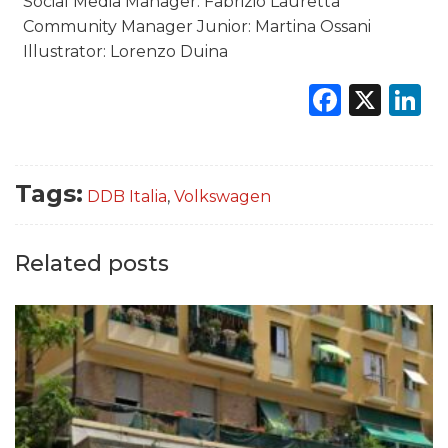
Social Media Manager: Fabrizio Lauretta
Community Manager Junior: Martina Ossani
Illustrator: Lorenzo Duina
Faceb
X
L
Tags:
DDB Italia
,
Volkswagen
Related posts