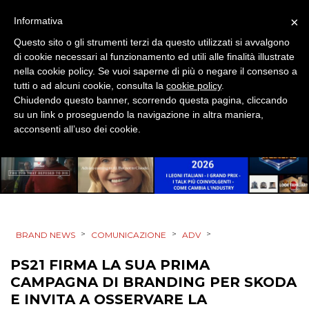
MOBILE
×
Informativa
Questo sito o gli strumenti terzi da questo utilizzati si avvalgono
PROMOZIONI
di cookie necessari al funzionamento ed utili alle finalità illustrate
nella cookie policy. Se vuoi saperne di più o negare il consenso a
tutti o ad alcuni cookie, consulta la
cookie policy
.
Chiudendo questo banner, scorrendo questa pagina, cliccando
PRODOTTI
su un link o proseguendo la navigazione in altra maniera,
acconsenti all’uso dei cookie.
PUNTI VENDITA
CSR
STRATEGIE
>
>
>
BRAND NEWS
COMUNICAZIONE
ADV
PS21 FIRMA LA SUA PRIMA
CINEMA
CAMPAGNA DI BRANDING PER SKODA
E INVITA A OSSERVARE LA