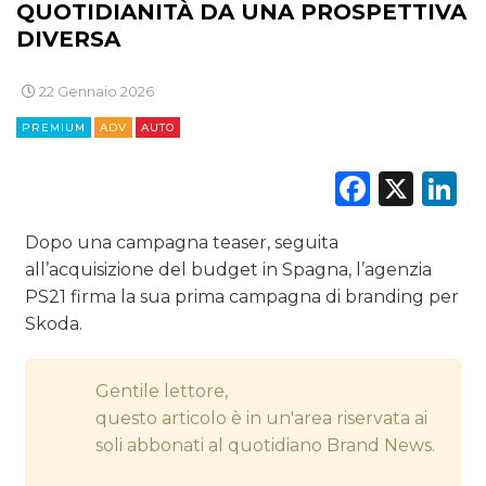
DIGITALE
QUOTIDIANITÀ DA UNA PROSPETTIVA
DIVERSA
EDITORIA
22 Gennaio 2026
ESTERNA
PREMIUM
ADV
AUTO
RADIO / AUDIO
Faceb
X
L
TV
Dopo una campagna teaser, seguita
all’acquisizione del budget in Spagna, l’agenzia
PS21 firma la sua prima campagna di branding per
Skoda.
DATI
Gentile lettore,
RICERCHE
questo articolo è in un'area riservata ai
soli abbonati al quotidiano Brand News.
PREVISIONI/SCENARI