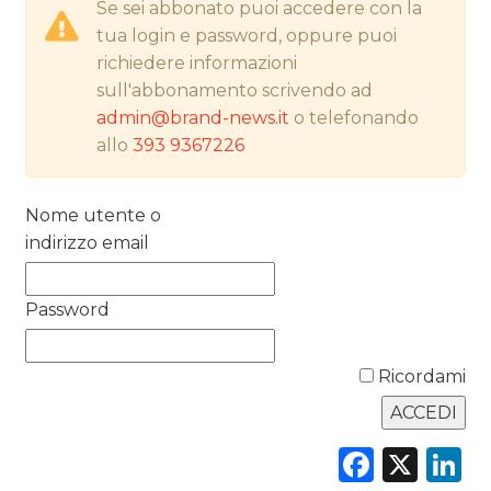
Se sei abbonato puoi accedere con la
NORMATIVE
tua login e password, oppure puoi
richiedere informazioni
TREND
sull'abbonamento scrivendo ad
admin@brand-news.it
o telefonando
CASE HISTORY
allo
393 9367226
OPINIONI
Nome utente o
indirizzo email
Password
Ricordami
Faceb
X
L