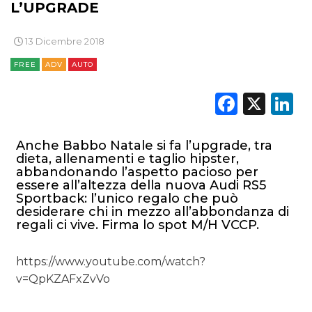
L’UPGRADE
CSR
13 Dicembre 2018
STRATEGIE
FREE
ADV
AUTO
Faceb
X
L
CINEMA
Anche Babbo Natale si fa l’upgrade, tra
dieta, allenamenti e taglio hipster,
DIGITALE
abbandonando l’aspetto pacioso per
essere all’altezza della nuova Audi RS5
EDITORIA
Sportback: l’unico regalo che può
desiderare chi in mezzo all’abbondanza di
regali ci vive. Firma lo spot M/H VCCP.
ESTERNA
RADIO / AUDIO
https://www.youtube.com/watch?
v=QpKZAFxZvVo
TV