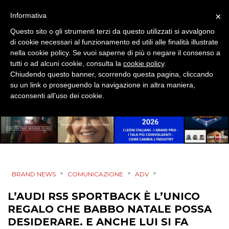
RP
×
Informativa
DIRECT
Questo sito o gli strumenti terzi da questo utilizzati si avvalgono
di cookie necessari al funzionamento ed utili alle finalità illustrate
nella cookie policy. Se vuoi saperne di più o negare il consenso a
SPONSOR
tutti o ad alcuni cookie, consulta la
cookie policy
.
Chiudendo questo banner, scorrendo questa pagina, cliccando
DESIGN
su un link o proseguendo la navigazione in altra maniera,
acconsenti all’uso dei cookie.
EVENTI
MOBILE
PROMOZIONI
>
>
>
BRAND NEWS
COMUNICAZIONE
ADV
L’AUDI RS5 SPORTBACK È L’UNICO
PRODOTTI
REGALO CHE BABBO NATALE POSSA
DESIDERARE. E ANCHE LUI SI FA
PUNTI VENDITA