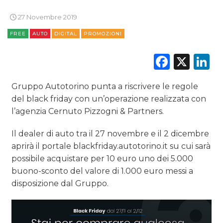
27 Novembre 2019
RICERCHE
FREE
AUTO
DIGITAL
PROMOZIONI
PREVISIONI/SCENARI
Faceb
X
L
NORMATIVE
Gruppo Autotorino punta a riscrivere le regole
TREND
del black friday con un’operazione realizzata con
l’agenzia Cernuto Pizzogni & Partners.
CASE HISTORY
Il dealer di auto tra il 27 novembre e il 2 dicembre
OPINIONI
aprirà il portale blackfriday.autotorino.it su cui sarà
possibile acquistare per 10 euro uno dei 5.000
buono-sconto del valore di 1.000 euro messi a
disposizione dal Gruppo.