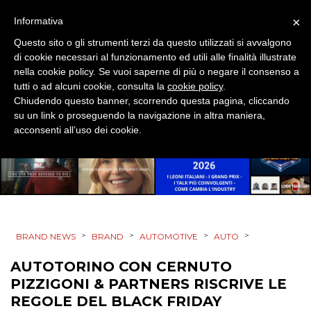
×
Informativa
CINEMA
Questo sito o gli strumenti terzi da questo utilizzati si avvalgono
di cookie necessari al funzionamento ed utili alle finalità illustrate
DIGITALE
nella cookie policy. Se vuoi saperne di più o negare il consenso a
tutti o ad alcuni cookie, consulta la
cookie policy
.
Chiudendo questo banner, scorrendo questa pagina, cliccando
EDITORIA
su un link o proseguendo la navigazione in altra maniera,
acconsenti all’uso dei cookie.
ESTERNA
RADIO / AUDIO
TV
>
>
>
>
BRAND NEWS
BRAND
AUTOMOTIVE
AUTO
AUTOTORINO CON CERNUTO
PIZZIGONI & PARTNERS RISCRIVE LE
REGOLE DEL BLACK FRIDAY
DATI