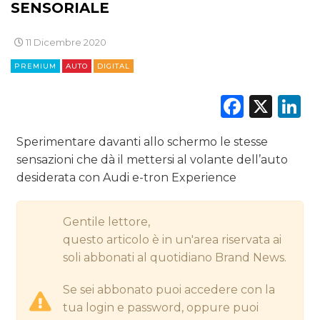
SENSORIALE
CINEMA
11 Dicembre 2020
DIGITALE
PREMIUM
AUTO
DIGITAL
EDITORIA
Faceb
X
L
ESTERNA
Sperimentare davanti allo schermo le stesse
sensazioni che dà il mettersi al volante dell’auto
RADIO / AUDIO
desiderata con Audi e-tron Experience
TV
Gentile lettore,
questo articolo è in un'area riservata ai
soli abbonati al quotidiano Brand News.
Se sei abbonato puoi accedere con la
DATI
tua login e password, oppure puoi