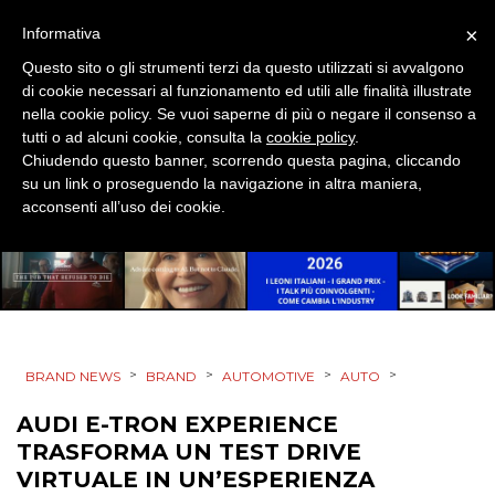
DESIGN
×
Informativa
EVENTI
Questo sito o gli strumenti terzi da questo utilizzati si avvalgono
di cookie necessari al funzionamento ed utili alle finalità illustrate
MOBILE
nella cookie policy. Se vuoi saperne di più o negare il consenso a
tutti o ad alcuni cookie, consulta la
cookie policy
.
Chiudendo questo banner, scorrendo questa pagina, cliccando
PROMOZIONI
su un link o proseguendo la navigazione in altra maniera,
acconsenti all’uso dei cookie.
PRODOTTI
PUNTI VENDITA
CSR
>
>
>
>
BRAND NEWS
BRAND
AUTOMOTIVE
AUTO
AUDI E-TRON EXPERIENCE
STRATEGIE
TRASFORMA UN TEST DRIVE
VIRTUALE IN UN’ESPERIENZA