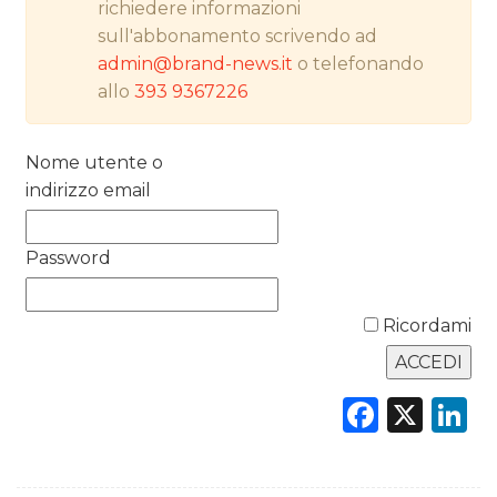
richiedere informazioni
RICERCHE
sull'abbonamento scrivendo ad
admin@brand-news.it
o telefonando
PREVISIONI/SCENARI
allo
393 9367226
NORMATIVE
Nome utente o
TREND
indirizzo email
CASE HISTORY
Password
OPINIONI
Ricordami
Faceb
X
L