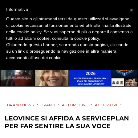
DESIGN
×
Informativa
EVENTI
Questo sito o gli strumenti terzi da questo utilizzati si avvalgono
di cookie necessari al funzionamento ed utili alle finalità illustrate
MOBILE
nella cookie policy. Se vuoi saperne di più o negare il consenso a
tutti o ad alcuni cookie, consulta la
cookie policy
.
Chiudendo questo banner, scorrendo questa pagina, cliccando
PROMOZIONI
su un link o proseguendo la navigazione in altra maniera,
acconsenti all’uso dei cookie.
PRODOTTI
PUNTI VENDITA
>
>
>
>
BRAND NEWS
BRAND
AUTOMOTIVE
ACCESSORI
CSR
LEOVINCE SI AFFIDA A SERVICEPLAN
STRATEGIE
PER FAR SENTIRE LA SUA VOCE