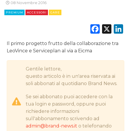
08 Novembre 2016
CINEMA
PREMIUM
ACCESSORI
GARE
DIGITALE
Faceb
X
L
EDITORIA
Il primo progetto frutto della collaborazione tra
LeoVince e Serviceplan al via a Eicma
ESTERNA
RADIO / AUDIO
Gentile lettore,
questo articolo è in un'area riservata ai
TV
soli abbonati al quotidiano Brand News.
Se sei abbonato puoi accedere con la
tua login e password, oppure puoi
richiedere informazioni
sull'abbonamento scrivendo ad
DATI
admin@brand-news.it
o telefonando