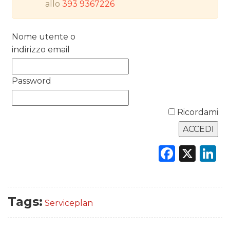
allo
393 9367226
RICERCHE
PREVISIONI/SCENARI
Nome utente o
indirizzo email
NORMATIVE
Password
TREND
CASE HISTORY
Ricordami
OPINIONI
Faceb
X
L
Tags:
Serviceplan