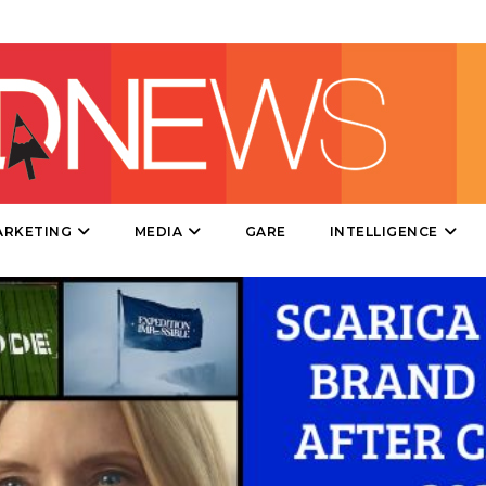
DIRECT
SPONSOR
DESIGN
EVENTI
MOBILE
ARKETING
MEDIA
GARE
INTELLIGENCE
PROMOZIONI
PRODOTTI
PUNTI VENDITA
CSR