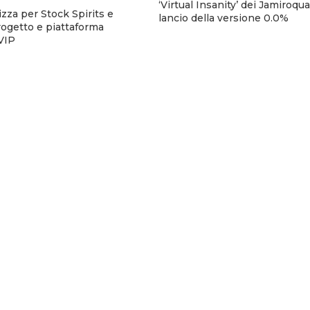
‘Virtual Insanity’ dei Jamiroquai
zza per Stock Spirits e
lancio della versione 0.0%
rogetto e piattaforma
eVIP