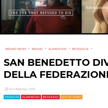
>
>
>
>
BRAND NEWS
BRAND
ALIMENTARI
BEVERAGE
SAN BENEDETTO DI
DELLA FEDERAZION
04 Febbraio 2013
PREMIUM
ALIMENTARI
BEVERAGE
OUT OF HOME