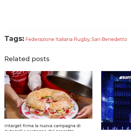
Tags:
Federazione Italiana Rugby
,
San Benedetto
Related posts
Intarget firma la nuova campagna di