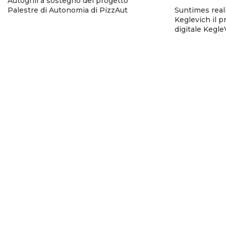
Autogrill a sostegno del progetto
Palestre di Autonomia di PizzAut
Suntimes reali
Keglevich il p
digitale Kegl