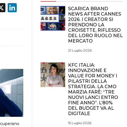
acebook
X
LinkedIn
SCARICA BRAND
NEWS AFTER CANNES
2026. I CREATOR SI
PRENDONO LA
CROISETTE, RIFLESSO
DEL LORO RUOLO NEL
MERCATO
21 Luglio 2026
KFC ITALIA:
INNOVAZIONE E
VALUE FOR MONEY I
PILASTRI DELLA
STRATEGIA. LA CMO
MARZIA FARÈ: “TRE
NUOVI LANCI ENTRO
FINE ANNO”. L’80%
DEL BUDGET VA AL
DIGITALE
15 Luglio 2026
ecuperano