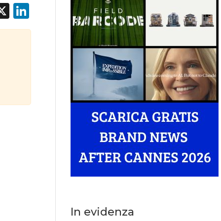
acebook
X
LinkedIn
In evidenza