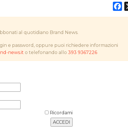
F
DATI
i abbonati al quotidiano Brand News.
RICERCHE
gin e password, oppure puoi richiedere informazioni
d-news.it
o telefonando allo
393 9367226
PREVISIONI/SCENARI
NORMATIVE
TREND
CASE HISTORY
OPINIONI
Ricordami