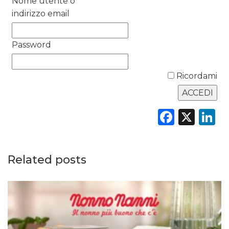
Nome utente o
indirizzo email
Password
DATI
Ricordami
RICERCHE
PREVISIONI/SCENARI
Faceb
X
L
NORMATIVE
TREND
Related posts
CASE HISTORY
OPINIONI