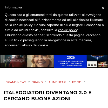
×
Informativa
DIRECT
Questo sito o gli strumenti terzi da questo utilizzati si avvalgono
di cookie necessari al funzionamento ed utili alle finalità illustrate
SPONSOR
nella cookie policy. Se vuoi saperne di più o negare il consenso a
tutti o ad alcuni cookie, consulta la
cookie policy
.
DESIGN
Chiudendo questo banner, scorrendo questa pagina, cliccando
su un link o proseguendo la navigazione in altra maniera,
EVENTI
acconsenti all’uso dei cookie.
MOBILE
PROMOZIONI
>
>
>
>
BRAND NEWS
BRAND
ALIMENTARI
FOOD
PRODOTTI
ITALEGGIATORI DIVENTANO 2.0 E
CERCANO BUONE AZIONI
PUNTI VENDITA