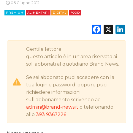
06 Giugno 2012
CSR
PREMIUM
ALIMENTARI
DIGITAL
FOOD
STRATEGIE
Faceb
X
L
Gentile lettore,
CINEMA
questo articolo è in un'area riservata ai
DIGITALE
soli abbonati al quotidiano Brand News.
Se sei abbonato puoi accedere con la
EDITORIA
tua login e password, oppure puoi
ESTERNA
richiedere informazioni
sull'abbonamento scrivendo ad
RADIO / AUDIO
admin@brand-news.it
o telefonando
allo
393 9367226
TV